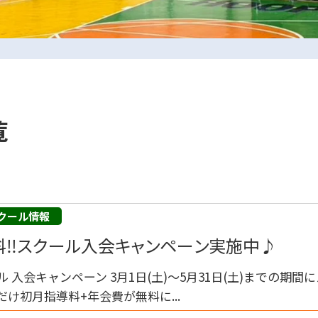
覧
0729-65-6060
.
クール情報
072-249-8382
料‼スクール入会キャンペーン実施中♪
.
 入会キャンペーン 3月1日(土)～5月31日(土)までの期間
今だけ初月指導料+年会費が無料に...
コート利用予約