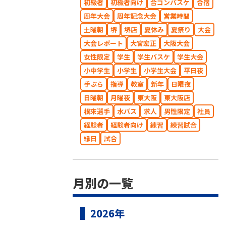
初級者
初級者向け
合コンバスケ
合宿
周年大会
周年記念大会
営業時間
土曜朝
堺
堺店
夏休み
夏祭り
大会
大会レポート
大宮宏正
大阪大会
女性限定
学生
学生バスケ
学生大会
小中学生
小学生
小学生大会
平日夜
手ぶら
指導
教室
新年
日曜夜
日曜朝
月曜夜
東大阪
東大阪店
根來選手
水バス
求人
男性限定
社員
経験者
経験者向け
練習
練習試合
縁日
試合
月別の一覧
2026年