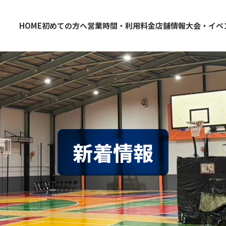
HOME
初めての方へ
営業時間・利用料金
店舗情報
大会・イベ
大阪・東大阪・堺のバスケコートレンタル｜HOOP
東大阪店
堺店
新着情報
情報
クール