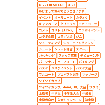
U-22 FRESH CUP
U-23
あけましておめでとうございます
イベント
オールコート
カラオケ
キャンペーン
クリニック
コカ・コーラ
コメト
コメト【155㎝】
コラボイベント
コラボ企画
コラボ大会
ジム
シューティング
シューティングマシン
シュート
シュート練習
スクール
ｽﾀｯﾌﾁｬﾚﾝｼﾞ
スタッフ募集
デビューCUP
パーソナル
ハーフコート
バイキング
バスケ
バスケイベント
バスケ大会
フルコート
プロバスケ選手
マッサージ
ワイワイカップ
ワイワイカップ，4on4，堺，大会
ワタミ
上級者
中学生
中学生大会
中級者
中級者向け
入会キャンペーン
初中級