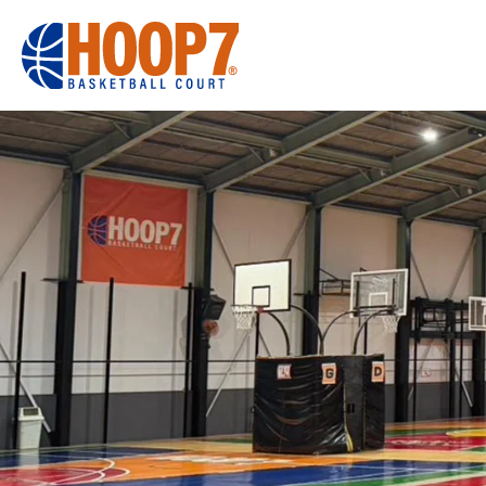
大阪・東大阪・堺のバスケコートレンタル｜HOOP7
HOME
初めての方へ
東大阪店
堺店
大会・イベント
HOOPERSス
バスケ×BBQ
お知らせ