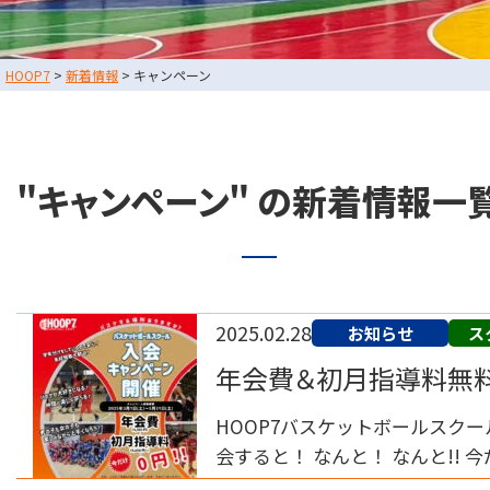
スタッフブログ
HOOP7
>
新着情報
>
キャンペーン
お問い合わせ
利用規約
運営会社情報
"キャンペーン" の新着情報一
採用情報
東大阪店
TEL
2025.02.28
お知らせ
ス
堺店
年会費＆初月指導料無
TEL
HOOP7バスケットボールスクール
会すると！ なんと！ なんと!! 