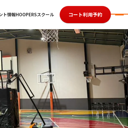
コート利用予約
ント情報
HOOPERSスクール
7
参加費用
ルール・レベル
よくある質問
大会規約
大会予約履歴