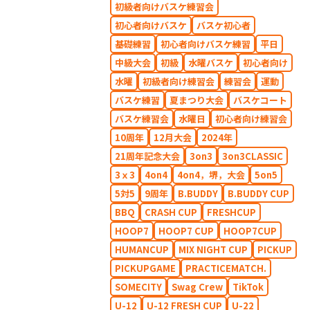
初級者向けバスケ練習会
初心者向けバスケ
バスケ初心者
基礎練習
初心者向けバスケ練習
平日
中級大会
初級
水曜バスケ
初心者向け
水曜
初級者向け練習会
練習会
運動
バスケ練習
夏まつり大会
バスケコート
バスケ練習会
水曜日
初心者向け練習会
10周年
12月大会
2024年
21周年記念大会
3on3
3on3CLASSIC
3ｘ3
4on4
4on4，堺，大会
5on5
5対5
9周年
B.BUDDY
B.BUDDY CUP
BBQ
CRASH CUP
FRESHCUP
HOOP7
HOOP7 CUP
HOOP7CUP
HUMANCUP
MIX NIGHT CUP
PICKUP
PICKUPGAME
PRACTICEMATCH.
SOMECITY
Swag Crew
TikTok
U-12
U-12 FRESH CUP
U-22