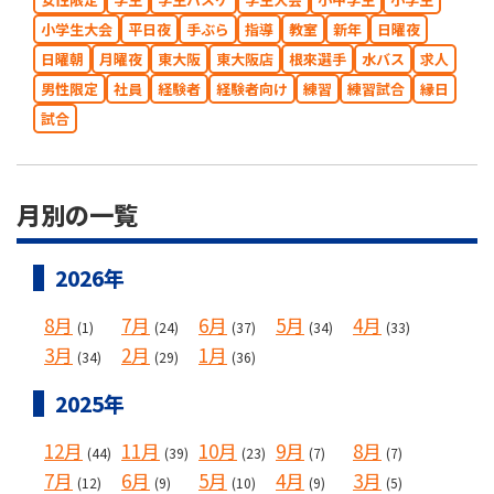
小学生大会
平日夜
手ぶら
指導
教室
新年
日曜夜
日曜朝
月曜夜
東大阪
東大阪店
根來選手
水バス
求人
男性限定
社員
経験者
経験者向け
練習
練習試合
縁日
試合
月別の一覧
2026年
8月
7月
6月
5月
4月
(1)
(24)
(37)
(34)
(33)
3月
2月
1月
(34)
(29)
(36)
2025年
12月
11月
10月
9月
8月
(44)
(39)
(23)
(7)
(7)
7月
6月
5月
4月
3月
(12)
(9)
(10)
(9)
(5)