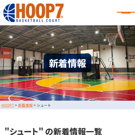
大阪・東大阪・堺のバスケコート
レンタル｜HOOP7
大阪・東大阪・堺のバスケコートレンタル｜HOOP7
HOME
初めての方へ
東大阪店
堺店
大会・イベント情報
新着情報
HOOPERSスクール
バスケ×BBQ
お知らせ
スタッフブログ
お問い合わせ
利用規約
運営会社情報
HOOP7
>
新着情報
>
シュート
採用情報
0729-65-6060
東大阪店
TEL.
"シュート" の新着情報一覧