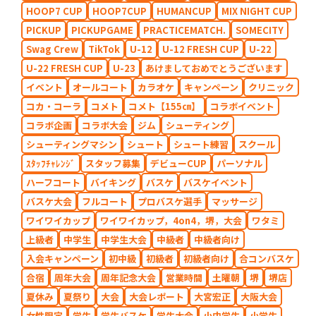
HOOP7 CUP
HOOP7CUP
HUMANCUP
MIX NIGHT CUP
PICKUP
PICKUPGAME
PRACTICEMATCH.
SOMECITY
Swag Crew
TikTok
U-12
U-12 FRESH CUP
U-22
U-22 FRESH CUP
U-23
あけましておめでとうございます
イベント
オールコート
カラオケ
キャンペーン
クリニック
コカ・コーラ
コメト
コメト【155㎝】
コラボイベント
コラボ企画
コラボ大会
ジム
シューティング
シューティングマシン
シュート
シュート練習
スクール
ｽﾀｯﾌﾁｬﾚﾝｼﾞ
スタッフ募集
デビューCUP
パーソナル
ハーフコート
バイキング
バスケ
バスケイベント
バスケ大会
フルコート
プロバスケ選手
マッサージ
ワイワイカップ
ワイワイカップ，4on4，堺，大会
ワタミ
上級者
中学生
中学生大会
中級者
中級者向け
入会キャンペーン
初中級
初級者
初級者向け
合コンバスケ
合宿
周年大会
周年記念大会
営業時間
土曜朝
堺
堺店
夏休み
夏祭り
大会
大会レポート
大宮宏正
大阪大会
女性限定
学生
学生バスケ
学生大会
小中学生
小学生