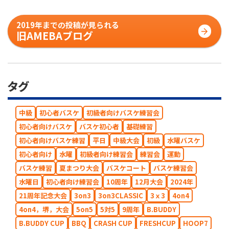
2019年までの投稿が見られる
旧AMEBAブログ
タグ
中級
初心者バスケ
初級者向けバスケ練習会
初心者向けバスケ
バスケ初心者
基礎練習
初心者向けバスケ練習
平日
中級大会
初級
水曜バスケ
初心者向け
水曜
初級者向け練習会
練習会
運動
バスケ練習
夏まつり大会
バスケコート
バスケ練習会
水曜日
初心者向け練習会
10周年
12月大会
2024年
21周年記念大会
3on3
3on3CLASSIC
3ｘ3
4on4
4on4，堺，大会
5on5
5対5
9周年
B.BUDDY
B.BUDDY CUP
BBQ
CRASH CUP
FRESHCUP
HOOP7