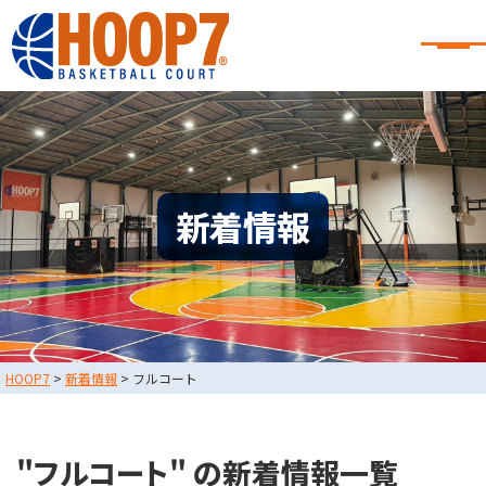
大阪・東大阪・堺のバスケコート
レンタル｜HOOP7
大阪・東大阪・堺のバスケコートレンタル｜HOOP7
HOME
初めての方へ
東大阪店
堺店
大会・イベント情報
新着情報
HOOPERSスクール
バスケ×BBQ
お知らせ
スタッフブログ
お問い合わせ
利用規約
運営会社情報
HOOP7
>
新着情報
>
フルコート
採用情報
0729-65-6060
東大阪店
TEL.
"フルコート" の新着情報一覧