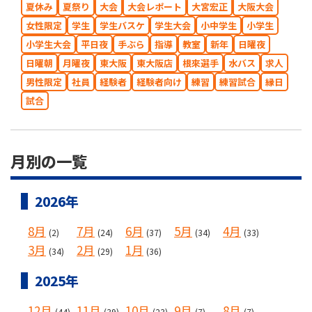
夏休み
夏祭り
大会
大会レポート
大宮宏正
大阪大会
女性限定
学生
学生バスケ
学生大会
小中学生
小学生
小学生大会
平日夜
手ぶら
指導
教室
新年
日曜夜
日曜朝
月曜夜
東大阪
東大阪店
根來選手
水バス
求人
男性限定
社員
経験者
経験者向け
練習
練習試合
縁日
試合
月別の一覧
2026年
8月
7月
6月
5月
4月
(2)
(24)
(37)
(34)
(33)
3月
2月
1月
(34)
(29)
(36)
2025年
12月
11月
10月
9月
8月
(44)
(39)
(23)
(7)
(7)