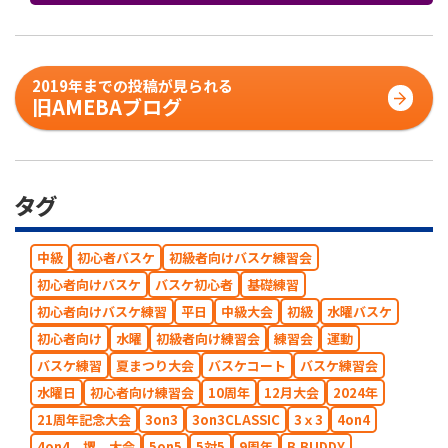
2019年までの投稿が見られる
旧AMEBAブログ
タグ
中級
初心者バスケ
初級者向けバスケ練習会
初心者向けバスケ
バスケ初心者
基礎練習
初心者向けバスケ練習
平日
中級大会
初級
水曜バスケ
初心者向け
水曜
初級者向け練習会
練習会
運動
バスケ練習
夏まつり大会
バスケコート
バスケ練習会
水曜日
初心者向け練習会
10周年
12月大会
2024年
21周年記念大会
3on3
3on3CLASSIC
3ｘ3
4on4
4on4，堺，大会
5on5
5対5
9周年
B.BUDDY