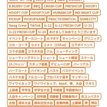
B.BUDDY CUP
BBQ
CRASH CUP
FRESHCUP
HOOP7
HOOP7 CUP
HOOP7CUP
HUMANCUP
MIX NIGHT CUP
PICKUP
PICKUPGAME
PRACTICEMATCH.
SOMECITY
Swag Crew
TikTok
U-12
U-12 FRESH CUP
U-22
U-22 FRESH CUP
U-23
あけましておめでとうございます
イベント
オールコート
カラオケ
キャンペーン
クリニック
コカ・コーラ
コメト
コメト【155㎝】
コラボイベント
コラボ企画
コラボ大会
ジム
シューティング
シューティングマシン
シュート
シュート練習
スクール
ｽﾀｯﾌﾁｬﾚﾝｼﾞ
スタッフ募集
デビューCUP
パーソナル
ハーフコート
バイキング
バスケ
バスケイベント
バスケ大会
フルコート
プロバスケ選手
マッサージ
ワイワイカップ
ワイワイカップ，4on4，堺，大会
ワタミ
上級者
中学生
中学生大会
中級者
中級者向け
入会キャンペーン
初中級
初級者
初級者向け
合コンバスケ
合宿
周年大会
周年記念大会
営業時間
土曜朝
堺
堺店