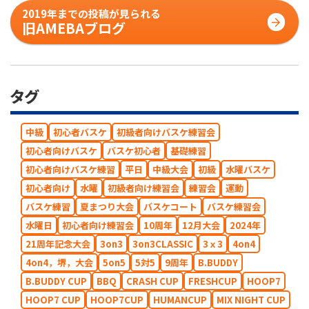
2019年までの投稿が見られる
旧AMEBAブログ
タグ
中級
初心者バスケ
初級者向けバスケ練習会
初心者向けバスケ
バスケ初心者
基礎練習
初心者向けバスケ練習
平日
中級大会
初級
水曜バスケ
初心者向け
水曜
初級者向け練習会
練習会
運動
バスケ練習
夏まつり大会
バスケコート
バスケ練習会
水曜日
初心者向け練習会
10周年
12月大会
2024年
21周年記念大会
3on3
3on3CLASSIC
3ｘ3
4on4
4on4，堺，大会
5on5
5対5
9周年
B.BUDDY
B.BUDDY CUP
BBQ
CRASH CUP
FRESHCUP
HOOP7
HOOP7 CUP
HOOP7CUP
HUMANCUP
MIX NIGHT CUP