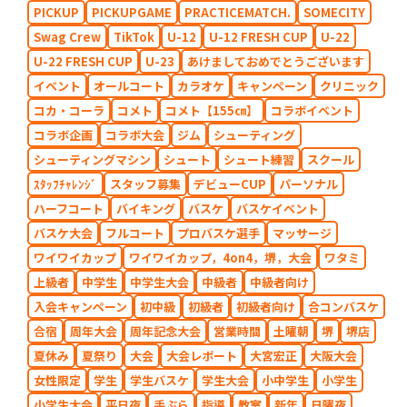
PICKUP
PICKUPGAME
PRACTICEMATCH.
SOMECITY
Swag Crew
TikTok
U-12
U-12 FRESH CUP
U-22
U-22 FRESH CUP
U-23
あけましておめでとうございます
イベント
オールコート
カラオケ
キャンペーン
クリニック
コカ・コーラ
コメト
コメト【155㎝】
コラボイベント
コラボ企画
コラボ大会
ジム
シューティング
シューティングマシン
シュート
シュート練習
スクール
ｽﾀｯﾌﾁｬﾚﾝｼﾞ
スタッフ募集
デビューCUP
パーソナル
ハーフコート
バイキング
バスケ
バスケイベント
バスケ大会
フルコート
プロバスケ選手
マッサージ
ワイワイカップ
ワイワイカップ，4on4，堺，大会
ワタミ
上級者
中学生
中学生大会
中級者
中級者向け
入会キャンペーン
初中級
初級者
初級者向け
合コンバスケ
合宿
周年大会
周年記念大会
営業時間
土曜朝
堺
堺店
夏休み
夏祭り
大会
大会レポート
大宮宏正
大阪大会
女性限定
学生
学生バスケ
学生大会
小中学生
小学生
小学生大会
平日夜
手ぶら
指導
教室
新年
日曜夜