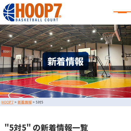
大阪・東大阪・堺のバスケコート
レンタル｜HOOP7
大阪・東大阪・堺のバスケコートレンタル｜HOOP7
HOME
初めての方へ
東大阪店
堺店
大会・イベント情報
新着情報
HOOPERSスクール
バスケ×BBQ
お知らせ
スタッフブログ
お問い合わせ
利用規約
運営会社情報
HOOP7
>
新着情報
>
5対5
採用情報
0729-65-6060
東大阪店
TEL.
"5対5" の新着情報一覧