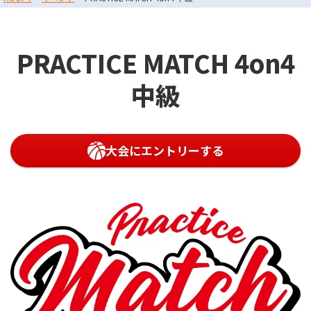
072-249-8382
堺店
TEL.
PRACTICE MATCH 4on4
コート利用予約
中級
大会にエントリーする