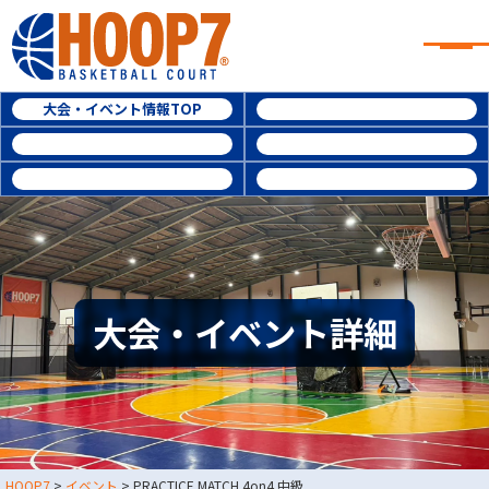
大阪・東大阪・堺のバスケコート
レンタル｜HOOP7
大阪・東大阪・堺のバスケコートレンタル｜HOOP7
HOME
大会・イベント情報TOP
参加費用
初めての方へ
ルール・レベル
よくある質問
東大阪店
堺店
大会規約
大会予約履歴
大会・イベント情報
HOOPERSスクール
バスケ×BBQ
お知らせ
スタッフブログ
大会・イベント詳細
お問い合わせ
利用規約
運営会社情報
採用情報
0729-65-6060
東大阪店
TEL.
HOOP7
>
イベント
>
PRACTICE MATCH 4on4 中級