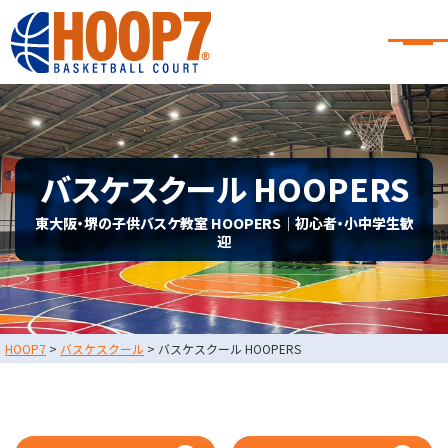
大阪・東大阪・堺のバスケコート
レンタル｜HOOP7
大阪・東大阪・堺のバスケコートレンタル｜HOOP7
HOME
初めての方へ
東大阪店
堺店
バスケスクール HOOPERS
大会・イベント情報
HOOPERSスクール
東大阪・堺の子供バスケ教室 HOOPERS｜初心者・小中学生歓
バスケ×BBQ
迎
お知らせ
スタッフブログ
お問い合わせ
利用規約
運営会社情報
HOOP7
>
バスケスクール
>
バスケスクール HOOPERS
採用情報
0729-65-6060
東大阪店
TEL.