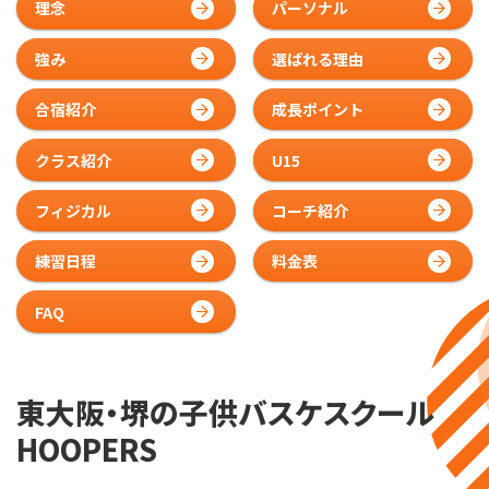
理念
パーソナル
072-249-8382
堺店
TEL.
強み
選ばれる理由
コート利用予約
合宿紹介
成長ポイント
クラス紹介
U15
フィジカル
コーチ紹介
練習日程
料金表
FAQ
東大阪・堺の子供バスケスクール
HOOPERS