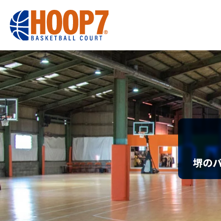
大阪・東大阪・堺のバスケコートレンタル｜HOOP7
HOME
初めての方へ
東大阪店
堺店
大会・イベント
堺のバ
HOOPERSス
バスケ×BBQ
お知らせ