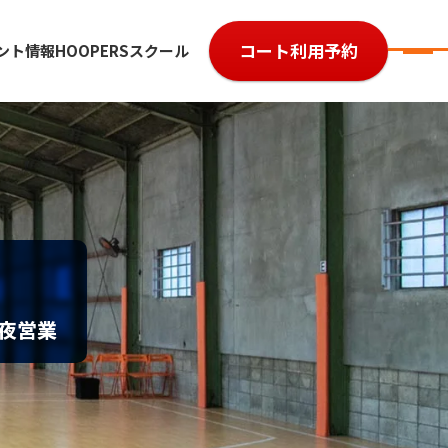
コート利用予約
ント情報
HOOPERSスクール
7
参加費用
ルール・レベル
よくある質問
大会規約
大会予約履歴
深夜営業