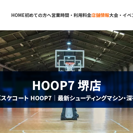
HOME
初めての方へ
営業時間・利用料金
店舗情報
大会・イベ
大阪・東大阪・堺のバスケコートレンタル｜HOOP
東大阪店
堺店
HOOP7 堺店
情報
スケコート HOOP7｜最新シューティングマシン・
クール