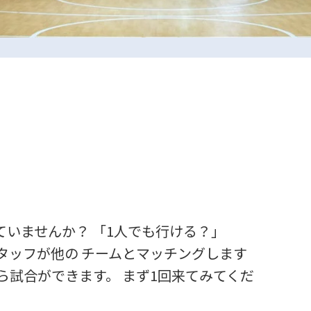
0729-65-6060
.
ていませんか？ 「1人でも行ける？」
072-249-8382
.
タッフが他の チームとマッチングします
ら試合ができます。 まず1回来てみてくだ
コート利用予約