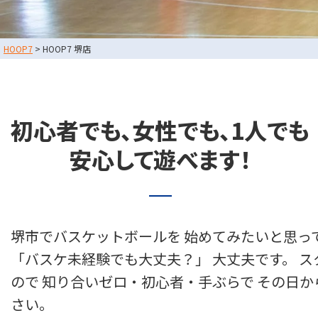
スタッフブログ
HOOP7
>
HOOP7 堺店
お問い合わせ
利用規約
運営会社情報
初心者でも、女性でも、1人でも
採用情報
安心して遊べます！
東大阪店
TEL
堺市でバスケットボールを 始めてみたいと思っ
堺店
TEL
「バスケ未経験でも大丈夫？」 大丈夫です。 ス
ので 知り合いゼロ・初心者・手ぶらで その日か
さい。