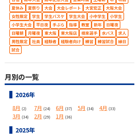
夏休み
夏祭り
大会
大会レポート
大宮宏正
大阪大会
女性限定
学生
学生バスケ
学生大会
小中学生
小学生
小学生大会
平日夜
手ぶら
指導
教室
新年
日曜夜
日曜朝
月曜夜
東大阪
東大阪店
根來選手
水バス
求人
男性限定
社員
経験者
経験者向け
練習
練習試合
縁日
試合
月別の一覧
2026年
8月
7月
6月
5月
4月
(2)
(24)
(37)
(34)
(33)
3月
2月
1月
(34)
(29)
(36)
2025年