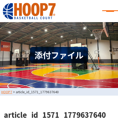
大阪・東大阪・堺のバスケコート
レンタル｜HOOP7
大阪・東大阪・堺のバスケコートレンタル｜HOOP7
HOME
初めての方へ
東大阪店
堺店
大会・イベント情報
添付ファイル
HOOPERSスクール
バスケ×BBQ
お知らせ
スタッフブログ
お問い合わせ
利用規約
運営会社情報
HOOP7
>
article_id_1571_1779637640
採用情報
0729-65-6060
東大阪店
TEL.
article_id_1571_1779637640