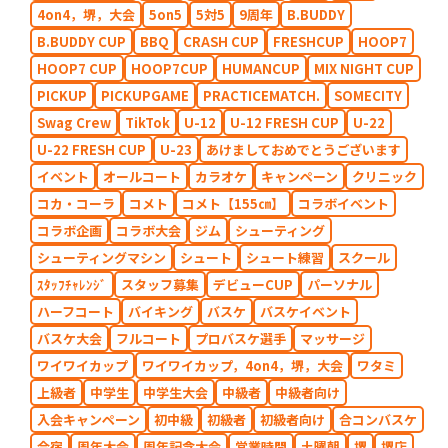
4on4，堺，大会
5on5
5対5
9周年
B.BUDDY
B.BUDDY CUP
BBQ
CRASH CUP
FRESHCUP
HOOP7
HOOP7 CUP
HOOP7CUP
HUMANCUP
MIX NIGHT CUP
PICKUP
PICKUPGAME
PRACTICEMATCH.
SOMECITY
Swag Crew
TikTok
U-12
U-12 FRESH CUP
U-22
U-22 FRESH CUP
U-23
あけましておめでとうございます
イベント
オールコート
カラオケ
キャンペーン
クリニック
コカ・コーラ
コメト
コメト【155㎝】
コラボイベント
コラボ企画
コラボ大会
ジム
シューティング
シューティングマシン
シュート
シュート練習
スクール
ｽﾀｯﾌﾁｬﾚﾝｼﾞ
スタッフ募集
デビューCUP
パーソナル
ハーフコート
バイキング
バスケ
バスケイベント
バスケ大会
フルコート
プロバスケ選手
マッサージ
ワイワイカップ
ワイワイカップ，4on4，堺，大会
ワタミ
上級者
中学生
中学生大会
中級者
中級者向け
入会キャンペーン
初中級
初級者
初級者向け
合コンバスケ
合宿
周年大会
周年記念大会
営業時間
土曜朝
堺
堺店