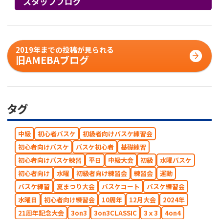
スタッフブログ
2019年までの投稿が見られる
旧AMEBAブログ
タグ
中級
初心者バスケ
初級者向けバスケ練習会
初心者向けバスケ
バスケ初心者
基礎練習
初心者向けバスケ練習
平日
中級大会
初級
水曜バスケ
初心者向け
水曜
初級者向け練習会
練習会
運動
バスケ練習
夏まつり大会
バスケコート
バスケ練習会
水曜日
初心者向け練習会
10周年
12月大会
2024年
21周年記念大会
3on3
3on3CLASSIC
3ｘ3
4on4