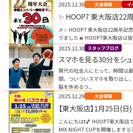
2025.12.30
大会情報
イ
✨ HOOP7 東大阪店2
🎉✨ HOOP7 東大阪店22周年
りました🔥 HOOP7東大阪店は皆
2025.12.30
スタッフブログ
スマホを見る30分をシュ
シュ術
現代の社会人にとって、時間は最
間。ついついスマホを取り出し、
脳を休めるつ...
2025.12.29
大会情報
【東大阪店】1月25日(
始❗️🏀
こんにちは❗️🏀 HOOP7東大阪店
MIX NIGHT CUPを開催します🥇