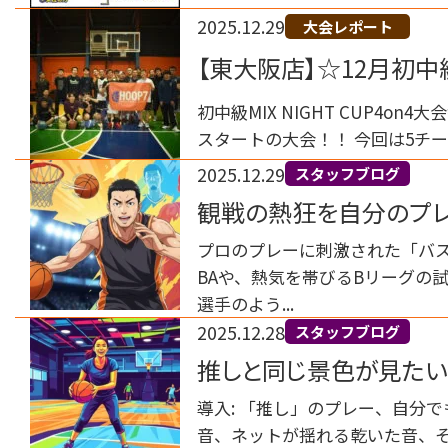
2025.12.29
大会レポート
【東大阪店】☆12月初中級
初中級MIX NIGHT CUP4on4
スタートの大会！！ 今回は5チーム
2025.12.29
スタッフブログ
観戦の熱狂を自分のプレ
復帰論
プロのプレーに刺激された「バス
BAや、熱気を帯びるBリーグの
選手のよう...
2025.12.28
スタッフブログ
推しと同じ景色が見たい
マる理由
導入: 「推し」のプレー、自分
音、ネットが揺れる乾いた音、そ