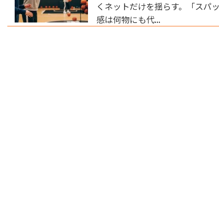
くネットだけを揺らす。「スパッ
感は何物にも代...
投
稿
ナ
ビ
ゲー
ショ
ン