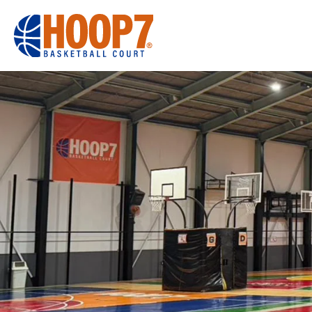
大阪・東大阪・堺のバスケコートレンタル｜HOOP7
HOME
初めての方へ
東大阪店
堺店
大会・イベント
HOOPERSス
バスケ×BBQ
お知らせ