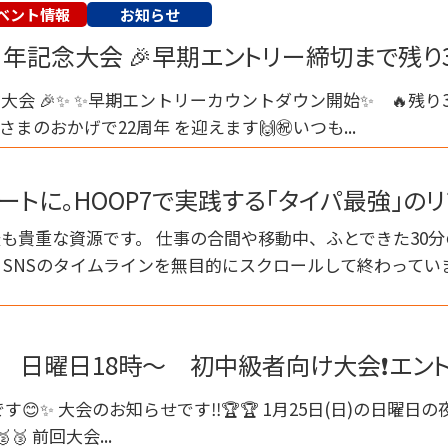
ベント情報
お知らせ
2周年記念大会 🎉早期エントリー締切まで残り3
記念大会 🎉✨ ✨早期エントリーカウントダウン開始✨ 🔥残り
さまのおかげで22周年 を迎えます🙌㊗️いつも...
ートに。HOOP7で実践する「タイパ最強」のリ
も貴重な資源です。 仕事の合間や移動中、ふとできた30分
SNSのタイムラインを無目的にスクロールして終わってい
日) 日曜日18時～ 初中級者向け大会❗️エン
です😊✨ 大会のお知らせです‼️🏆🏆 1月25日(日)の日曜日の
🥉 前回大会...