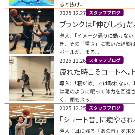
ると抜け...
2025.12.27
スタッフブログ
ブランクは「伸びしろ」だ
ト
導入: 「イメージ通りに動けな
き、その「重さ」に驚いた経験は
ボールが、まる...
2025.12.26
スタッフブログ
疲れた時こそコートへ。H
習慣
導入: 「寝だめ」では取れない
は泥のように眠って体力を回復さ
く、頭もスッ...
2025.12.25
スタッフブログ
「シュート音」に癒やされ
導入：耳に残る「あの音」を求め