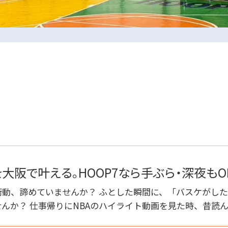
0729-65-6060
.
072-249-8382
を大阪で叶える。HOOP7なら手ぶら・深夜もO
.
動、諦めていませんか？ ふとした瞬間に、「バスケがし
んか？ 仕事帰りにNBAのハイライト動画を見た時、昔読
コート利用予約