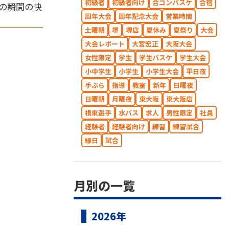
初級者
初級者向け
合コンバスケ
合宿
の瞬間の快
周年大会
周年記念大会
営業時間
土曜朝
堺
堺店
夏休み
夏祭り
大会
大会レポート
大宮宏正
大阪大会
女性限定
学生
学生バスケ
学生大会
小中学生
小学生
小学生大会
平日夜
手ぶら
指導
教室
新年
日曜夜
日曜朝
月曜夜
東大阪
東大阪店
根來選手
水バス
求人
男性限定
社員
経験者
経験者向け
練習
練習試合
縁日
試合
月別の一覧
2026年