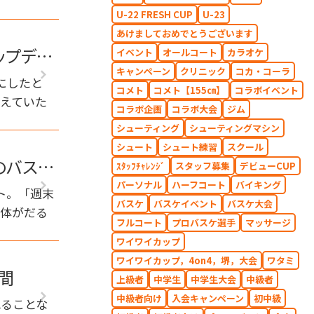
U-22 FRESH CUP
U-23
あけましておめでとうございます
ップデー
イベント
オールコート
カラオケ
キャンペーン
クリニック
コカ・コーラ
にしたと
コメト
コメト【155㎝】
コラボイベント
扱えていた
コラボ企画
コラボ大会
ジム
シューティング
シューティングマシン
シュート
シュート練習
スクール
のバスケ
ｽﾀｯﾌﾁｬﾚﾝｼﾞ
スタッフ募集
デビューCUP
パーソナル
ハーフコート
バイキング
ト。「週末
バスケ
バスケイベント
バスケ大会
ら体がだる
フルコート
プロバスケ選手
マッサージ
ワイワイカップ
ワイワイカップ，4on4，堺，大会
ワタミ
間
上級者
中学生
中学生大会
中級者
中級者向け
入会キャンペーン
初中級
れることな