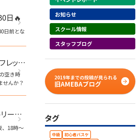
お知らせ
0日🔥
スクール情報
30日前とな
スタッフブログ
フレッ
の空き時
2019年までの投稿が見られる
ませんか？
旧AMEBAブログ
トリー開
タグ
夜、18時～
中級
初心者バスケ