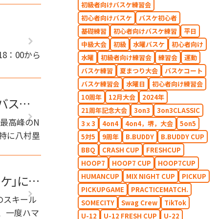
初級者向けバスケ練習会
初心者向けバスケ
バスケ初心者
基礎練習
初心者向けバスケ練習
平日
中級大会
初級
水曜バスケ
初心者向け
18：00から
水曜
初級者向け練習会
練習会
運動
バスケ練習
夏まつり大会
バスケコート
バスケ練習会
水曜日
初心者向け練習会
10周年
12月大会
2024年
バスケ
21周年記念大会
3on3
3on3CLASSIC
最高峰のN
3ｘ3
4on4
4on4，堺，大会
5on5
 特に八村塁
5対5
9周年
B.BUDDY
B.BUDDY CUP
BBQ
CRASH CUP
FRESHCUP
HOOP7
HOOP7 CUP
HOOP7CUP
HUMANCUP
MIX NIGHT CUP
PICKUP
ケ」にハ
PICKUPGAME
PRACTICEMATCH.
のスキール
SOMECITY
Swag Crew
TikTok
、一度ハマ
U-12
U-12 FRESH CUP
U-22