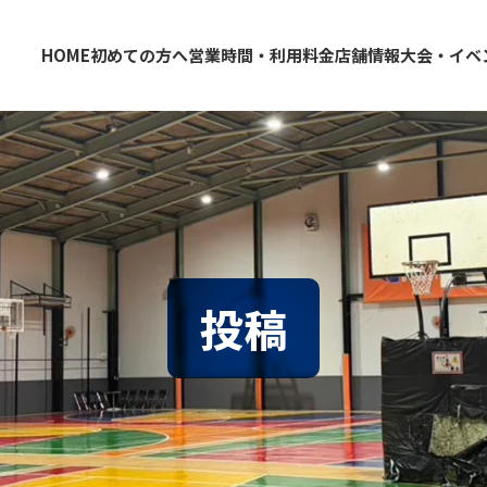
HOME
初めての方へ
営業時間・利用料金
店舗情報
大会・イベ
大阪・東大阪・堺のバスケコートレンタル｜HOOP
東大阪店
堺店
投稿
情報
クール