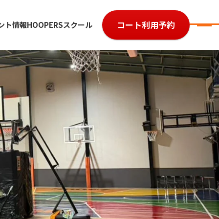
コート利用予約
ント情報
HOOPERSスクール
7
参加費用
ルール・レベル
よくある質問
大会規約
大会予約履歴