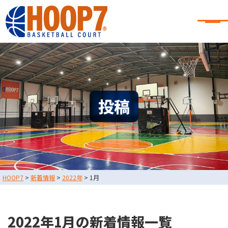
大阪・東大阪・堺のバスケコート
レンタル｜HOOP7
大阪・東大阪・堺のバスケコートレンタル｜HOOP7
HOME
初めての方へ
東大阪店
堺店
大会・イベント情報
投稿
HOOPERSスクール
バスケ×BBQ
お知らせ
スタッフブログ
お問い合わせ
利用規約
運営会社情報
HOOP7
>
新着情報
>
2022年
>
1月
採用情報
0729-65-6060
東大阪店
TEL.
2022年1月の新着情報一覧