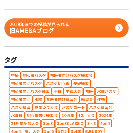
2019年までの投稿が見られる
旧AMEBAブログ
タグ
中級
初心者バスケ
初級者向けバスケ練習会
初心者向けバスケ
バスケ初心者
基礎練習
初心者向けバスケ練習
平日
中級大会
初級
水曜バスケ
初心者向け
水曜
初級者向け練習会
練習会
運動
バスケ練習
夏まつり大会
バスケコート
バスケ練習会
水曜日
初心者向け練習会
10周年
12月大会
2024年
21周年記念大会
3on3
3on3CLASSIC
3ｘ3
4on4
4on4，堺，大会
5on5
5対5
9周年
B.BUDDY