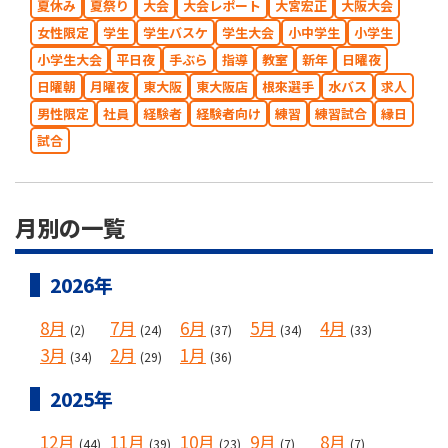
夏休み
夏祭り
大会
大会レポート
大宮宏正
大阪大会
女性限定
学生
学生バスケ
学生大会
小中学生
小学生
小学生大会
平日夜
手ぶら
指導
教室
新年
日曜夜
日曜朝
月曜夜
東大阪
東大阪店
根來選手
水バス
求人
男性限定
社員
経験者
経験者向け
練習
練習試合
縁日
試合
月別の一覧
2026年
8月
7月
6月
5月
4月
(2)
(24)
(37)
(34)
(33)
3月
2月
1月
(34)
(29)
(36)
2025年
12月
11月
10月
9月
8月
(44)
(39)
(23)
(7)
(7)