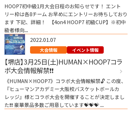
HOOP7初中級1月大会日程のお知らせです！ エント
リー枠は各8チーム お早めにエントリーお待ちしており
ます 下記、詳細！ 【4on4 HOOP7 初級CUP】※初中
級者様向...
2022.01.07
大会情報
イベント情報
【堺店】3月25日(土)HUMAN×HOOP7コラ
ボ大会情報解禁❗❗
《HUMAN×HOOP7》コラボ大会情報解禁🔓 この度、
『ヒューマンアカデミー大阪校バスケットボールカ
レッジ』様とコラボ大会を開催することが決定しまし
た❗❗ 豪華景品多数ご用意しています💝💝💝 ...