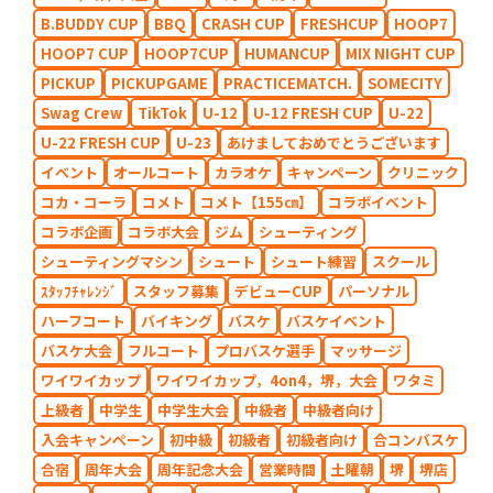
B.BUDDY CUP
BBQ
CRASH CUP
FRESHCUP
HOOP7
HOOP7 CUP
HOOP7CUP
HUMANCUP
MIX NIGHT CUP
PICKUP
PICKUPGAME
PRACTICEMATCH.
SOMECITY
Swag Crew
TikTok
U-12
U-12 FRESH CUP
U-22
U-22 FRESH CUP
U-23
あけましておめでとうございます
イベント
オールコート
カラオケ
キャンペーン
クリニック
コカ・コーラ
コメト
コメト【155㎝】
コラボイベント
コラボ企画
コラボ大会
ジム
シューティング
シューティングマシン
シュート
シュート練習
スクール
ｽﾀｯﾌﾁｬﾚﾝｼﾞ
スタッフ募集
デビューCUP
パーソナル
ハーフコート
バイキング
バスケ
バスケイベント
バスケ大会
フルコート
プロバスケ選手
マッサージ
ワイワイカップ
ワイワイカップ，4on4，堺，大会
ワタミ
上級者
中学生
中学生大会
中級者
中級者向け
入会キャンペーン
初中級
初級者
初級者向け
合コンバスケ
合宿
周年大会
周年記念大会
営業時間
土曜朝
堺
堺店