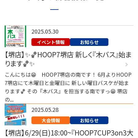
072-249-8382
堺店
TEL.
コート利用予約
2025.05.30
イベント情報
お知らせ
【堺店】✨🏀HOOP7堺店 新しく『木バス』始ま
ります🏀✨
こんにちは😁 HOOP7堺店の南です！ 6月よりHOOP
7堺店にて木曜日と金曜日に 新しい曜日バスケが始ま
ります🏀 その『木バス』を担当する南ですっ😁 堺店
の...
2025.05.28
大会情報
お知らせ
【堺店】6/29(日)18:00~『HOOP7CUP3on3大