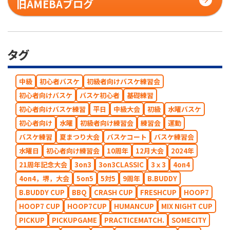
旧AMEBAブログ
タグ
中級
初心者バスケ
初級者向けバスケ練習会
初心者向けバスケ
バスケ初心者
基礎練習
初心者向けバスケ練習
平日
中級大会
初級
水曜バスケ
初心者向け
水曜
初級者向け練習会
練習会
運動
バスケ練習
夏まつり大会
バスケコート
バスケ練習会
水曜日
初心者向け練習会
10周年
12月大会
2024年
21周年記念大会
3on3
3on3CLASSIC
3ｘ3
4on4
4on4，堺，大会
5on5
5対5
9周年
B.BUDDY
B.BUDDY CUP
BBQ
CRASH CUP
FRESHCUP
HOOP7
HOOP7 CUP
HOOP7CUP
HUMANCUP
MIX NIGHT CUP
PICKUP
PICKUPGAME
PRACTICEMATCH.
SOMECITY