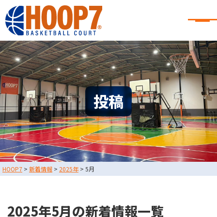
大阪・東大阪・堺のバスケコート
レンタル｜HOOP7
大阪・東大阪・堺のバスケコートレンタル｜HOOP7
HOME
初めての方へ
東大阪店
堺店
大会・イベント情報
投稿
HOOPERSスクール
バスケ×BBQ
お知らせ
スタッフブログ
お問い合わせ
利用規約
運営会社情報
HOOP7
>
新着情報
>
2025年
>
5月
採用情報
0729-65-6060
東大阪店
TEL.
2025年5月の新着情報一覧