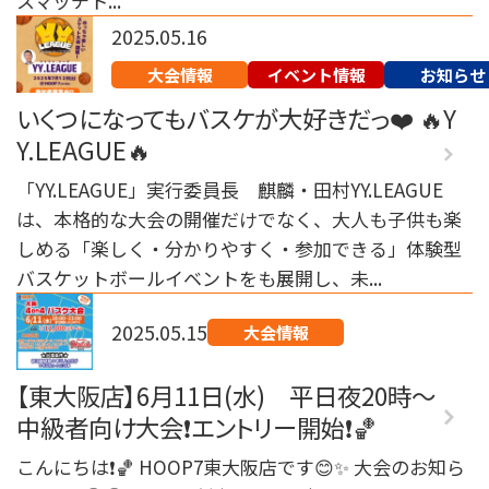
スマッチト...
2025.05.16
大会情報
イベント情報
お知らせ
いくつになってもバスケが大好きだっ❤️ 🔥Y
Y.LEAGUE🔥
「YY.LEAGUE」実行委員長 麒麟・田村YY.LEAGUE
は、本格的な大会の開催だけでなく、大人も子供も楽
しめる「楽しく・分かりやすく・参加できる」体験型
バスケットボールイベントをも展開し、未...
2025.05.15
大会情報
【東大阪店】6月11日(水) 平日夜20時～
中級者向け大会❗️エントリー開始❗️🏀
こんにちは❗️🏀 HOOP7東大阪店です😊✨ 大会のお知ら