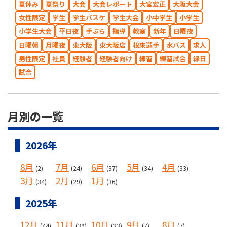
夏休み
夏祭り
大会
大会レポート
大宮宏正
大阪大会
女性限定
学生
学生バスケ
学生大会
小中学生
小学生
小学生大会
平日夜
手ぶら
指導
教室
新年
日曜夜
日曜朝
月曜夜
東大阪
東大阪店
根來選手
水バス
求人
男性限定
社員
経験者
経験者向け
練習
練習試合
縁日
試合
月別の一覧
2026年
8月
7月
6月
5月
4月
(2)
(24)
(37)
(34)
(33)
3月
2月
1月
(34)
(29)
(36)
2025年
12月
11月
10月
9月
8月
(44)
(39)
(23)
(7)
(7)