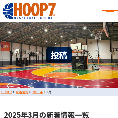
大阪・東大阪・堺のバスケコート
レンタル｜HOOP7
大阪・東大阪・堺のバスケコートレンタル｜HOOP7
HOME
初めての方へ
東大阪店
堺店
大会・イベント情報
投稿
HOOPERSスクール
バスケ×BBQ
お知らせ
スタッフブログ
お問い合わせ
利用規約
運営会社情報
HOOP7
>
新着情報
>
2025年
>
3月
採用情報
0729-65-6060
東大阪店
TEL.
2025年3月の新着情報一覧