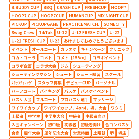
B.BUDDY CUP
BBQ
CRASH CUP
FRESHCUP
HOOP7
HOOP7 CUP
HOOP7CUP
HUMANCUP
MIX NIGHT CUP
PICKUP
PICKUPGAME
PRACTICEMATCH.
SOMECITY
Swag Crew
TikTok
U-12
U-12 FRESH CUP
U-22
U-22 FRESH CUP
U-23
あけましておめでとうございます
イベント
オールコート
カラオケ
キャンペーン
クリニック
コカ・コーラ
コメト
コメト【155㎝】
コラボイベント
コラボ企画
コラボ大会
ジム
シューティング
シューティングマシン
シュート
シュート練習
スクール
ｽﾀｯﾌﾁｬﾚﾝｼﾞ
スタッフ募集
デビューCUP
パーソナル
ハーフコート
バイキング
バスケ
バスケイベント
バスケ大会
フルコート
プロバスケ選手
マッサージ
ワイワイカップ
ワイワイカップ，4on4，堺，大会
ワタミ
上級者
中学生
中学生大会
中級者
中級者向け
入会キャンペーン
初中級
初級者
初級者向け
合コンバスケ
合宿
周年大会
周年記念大会
営業時間
土曜朝
堺
堺店