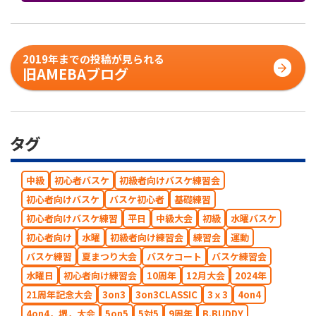
2019年までの投稿が見られる
旧AMEBAブログ
タグ
中級
初心者バスケ
初級者向けバスケ練習会
初心者向けバスケ
バスケ初心者
基礎練習
初心者向けバスケ練習
平日
中級大会
初級
水曜バスケ
初心者向け
水曜
初級者向け練習会
練習会
運動
バスケ練習
夏まつり大会
バスケコート
バスケ練習会
水曜日
初心者向け練習会
10周年
12月大会
2024年
21周年記念大会
3on3
3on3CLASSIC
3ｘ3
4on4
4on4，堺，大会
5on5
5対5
9周年
B.BUDDY