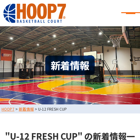
大阪・東大阪・堺のバスケコート
レンタル｜HOOP7
大阪・東大阪・堺のバスケコートレンタル｜HOOP7
HOME
初めての方へ
東大阪店
堺店
大会・イベント情報
新着情報
HOOPERSスクール
バスケ×BBQ
お知らせ
スタッフブログ
お問い合わせ
利用規約
運営会社情報
HOOP7
>
新着情報
>
U-12 FRESH CUP
採用情報
0729-65-6060
東大阪店
TEL.
"U-12 FRESH CUP" の新着情報一