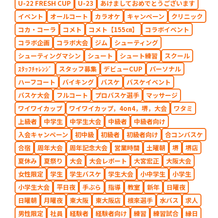
U-22 FRESH CUP
U-23
あけましておめでとうございます
イベント
オールコート
カラオケ
キャンペーン
クリニック
コカ・コーラ
コメト
コメト【155㎝】
コラボイベント
コラボ企画
コラボ大会
ジム
シューティング
シューティングマシン
シュート
シュート練習
スクール
ｽﾀｯﾌﾁｬﾚﾝｼﾞ
スタッフ募集
デビューCUP
パーソナル
ハーフコート
バイキング
バスケ
バスケイベント
バスケ大会
フルコート
プロバスケ選手
マッサージ
ワイワイカップ
ワイワイカップ，4on4，堺，大会
ワタミ
上級者
中学生
中学生大会
中級者
中級者向け
入会キャンペーン
初中級
初級者
初級者向け
合コンバスケ
合宿
周年大会
周年記念大会
営業時間
土曜朝
堺
堺店
夏休み
夏祭り
大会
大会レポート
大宮宏正
大阪大会
女性限定
学生
学生バスケ
学生大会
小中学生
小学生
小学生大会
平日夜
手ぶら
指導
教室
新年
日曜夜
日曜朝
月曜夜
東大阪
東大阪店
根來選手
水バス
求人
男性限定
社員
経験者
経験者向け
練習
練習試合
縁日