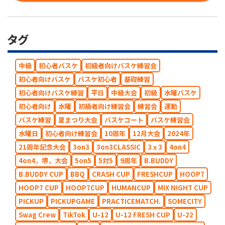
タグ
中級
初心者バスケ
初級者向けバスケ練習会
初心者向けバスケ
バスケ初心者
基礎練習
初心者向けバスケ練習
平日
中級大会
初級
水曜バスケ
初心者向け
水曜
初級者向け練習会
練習会
運動
バスケ練習
夏まつり大会
バスケコート
バスケ練習会
水曜日
初心者向け練習会
10周年
12月大会
2024年
21周年記念大会
3on3
3on3CLASSIC
3ｘ3
4on4
4on4，堺，大会
5on5
5対5
9周年
B.BUDDY
B.BUDDY CUP
BBQ
CRASH CUP
FRESHCUP
HOOP7
HOOP7 CUP
HOOP7CUP
HUMANCUP
MIX NIGHT CUP
PICKUP
PICKUPGAME
PRACTICEMATCH.
SOMECITY
Swag Crew
TikTok
U-12
U-12 FRESH CUP
U-22