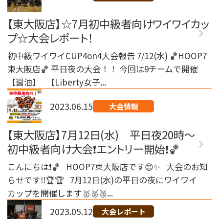
【東大阪店】☆7月初中級者向けワイワイカッ
プ☆大会レポート！
初中級ワイワイCUP4on4大会報告 7/12(水) 🏀HOOP7
東大阪店🏀 平日夜の大会！！ 今回は9チームで開催
【醤油】 【Liberty女子...
2023.06.15
大会情報
【東大阪店】7月12日(水) 平日夜20時～
初中級者向け大会❗️エントリー開始❗️🏀
こんにちは❗️🏀 HOOP7東大阪店です😊✨ 大会のお知
らせです‼️🏆🏆 7月12日(水)の平日の夜にワイワイ
カップを開催します🥇🥈🥉...
2023.05.12
大会レポート