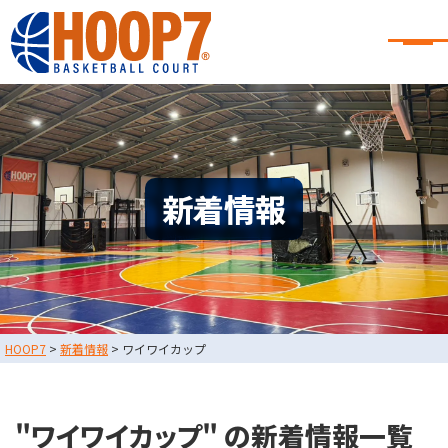
大阪・東大阪・堺のバスケコート
レンタル｜HOOP7
大阪・東大阪・堺のバスケコートレンタル｜HOOP7
HOME
初めての方へ
東大阪店
堺店
大会・イベント情報
新着情報
HOOPERSスクール
バスケ×BBQ
お知らせ
スタッフブログ
お問い合わせ
利用規約
運営会社情報
HOOP7
>
新着情報
>
ワイワイカップ
採用情報
0729-65-6060
東大阪店
TEL.
"ワイワイカップ" の新着情報一覧