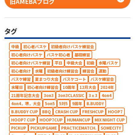
旧AMEBAブログ
タグ
中級
初心者バスケ
初級者向けバスケ練習会
初心者向けバスケ
バスケ初心者
基礎練習
初心者向けバスケ練習
平日
中級大会
初級
水曜バスケ
初心者向け
水曜
初級者向け練習会
練習会
運動
バスケ練習
夏まつり大会
バスケコート
バスケ練習会
水曜日
初心者向け練習会
10周年
12月大会
2024年
21周年記念大会
3on3
3on3CLASSIC
3ｘ3
4on4
4on4，堺，大会
5on5
5対5
9周年
B.BUDDY
B.BUDDY CUP
BBQ
CRASH CUP
FRESHCUP
HOOP7
HOOP7 CUP
HOOP7CUP
HUMANCUP
MIX NIGHT CUP
PICKUP
PICKUPGAME
PRACTICEMATCH.
SOMECITY