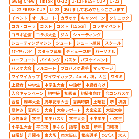
Swag Crew
TikTok
U-12
U-12 FRESH CUP
U-22
U-22 FRESH CUP
U-23
あけましておめでとうございます
イベント
オールコート
カラオケ
キャンペーン
クリニック
コカ・コーラ
コメト
コメト【155㎝】
コラボイベント
コラボ企画
コラボ大会
ジム
シューティング
シューティングマシン
シュート
シュート練習
スクール
ｽﾀｯﾌﾁｬﾚﾝｼﾞ
スタッフ募集
デビューCUP
パーソナル
ハーフコート
バイキング
バスケ
バスケイベント
バスケ大会
フルコート
プロバスケ選手
マッサージ
ワイワイカップ
ワイワイカップ，4on4，堺，大会
ワタミ
上級者
中学生
中学生大会
中級者
中級者向け
入会キャンペーン
初中級
初級者
初級者向け
合コンバスケ
合宿
周年大会
周年記念大会
営業時間
土曜朝
堺
堺店
夏休み
夏祭り
大会
大会レポート
大宮宏正
大阪大会
女性限定
学生
学生バスケ
学生大会
小中学生
小学生
小学生大会
平日夜
手ぶら
指導
教室
新年
日曜夜
日曜朝
月曜夜
東大阪
東大阪店
根來選手
水バス
求人