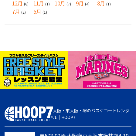
12月
11月
10月
9月
8月
(6)
(1)
(7)
(4)
(1)
7月
5月
(2)
(1)
大阪・東大阪・堺のバスケコートレンタ
ル｜HOOP7
〒578-0955 大阪府東大阪市横枕南4-10