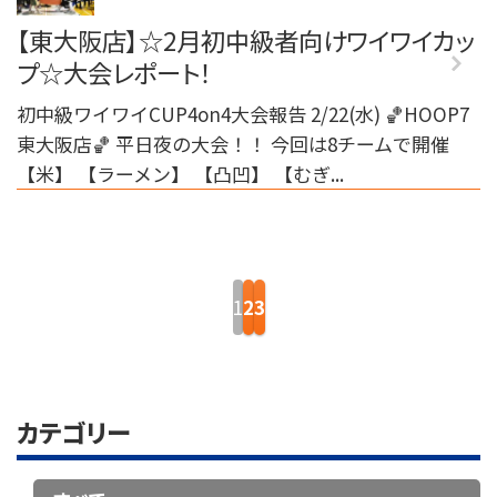
【東大阪店】☆2月初中級者向けワイワイカッ
プ☆大会レポート！
初中級ワイワイCUP4on4大会報告 2/22(水) 🏀HOOP7
東大阪店🏀 平日夜の大会！！ 今回は8チームで開催
【米】 【ラーメン】 【凸凹】 【むぎ...
投
稿
2
3
1
ナ
ビ
ゲー
カテゴリー
ショ
ン