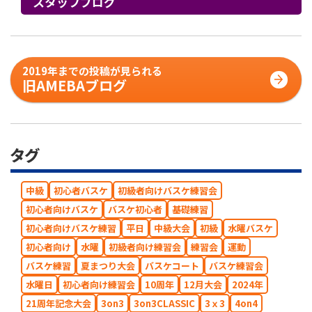
スタッフブログ
2019年までの投稿が見られる
旧AMEBAブログ
タグ
中級
初心者バスケ
初級者向けバスケ練習会
初心者向けバスケ
バスケ初心者
基礎練習
初心者向けバスケ練習
平日
中級大会
初級
水曜バスケ
初心者向け
水曜
初級者向け練習会
練習会
運動
バスケ練習
夏まつり大会
バスケコート
バスケ練習会
水曜日
初心者向け練習会
10周年
12月大会
2024年
21周年記念大会
3on3
3on3CLASSIC
3ｘ3
4on4