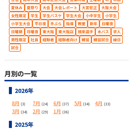
夏休み
夏祭り
大会
大会レポート
大宮宏正
大阪大会
女性限定
学生
学生バスケ
学生大会
小中学生
小学生
小学生大会
平日夜
手ぶら
指導
教室
新年
日曜夜
日曜朝
月曜夜
東大阪
東大阪店
根來選手
水バス
求人
男性限定
社員
経験者
経験者向け
練習
練習試合
縁日
試合
月別の一覧
2026年
8月
7月
6月
5月
4月
(3)
(24)
(37)
(34)
(33)
3月
2月
1月
(34)
(29)
(36)
2025年