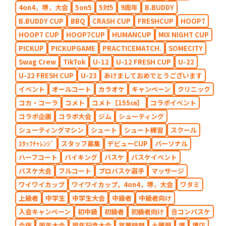
4on4，堺，大会
5on5
5対5
9周年
B.BUDDY
B.BUDDY CUP
BBQ
CRASH CUP
FRESHCUP
HOOP7
HOOP7 CUP
HOOP7CUP
HUMANCUP
MIX NIGHT CUP
PICKUP
PICKUPGAME
PRACTICEMATCH.
SOMECITY
Swag Crew
TikTok
U-12
U-12 FRESH CUP
U-22
U-22 FRESH CUP
U-23
あけましておめでとうございます
イベント
オールコート
カラオケ
キャンペーン
クリニック
コカ・コーラ
コメト
コメト【155㎝】
コラボイベント
コラボ企画
コラボ大会
ジム
シューティング
シューティングマシン
シュート
シュート練習
スクール
ｽﾀｯﾌﾁｬﾚﾝｼﾞ
スタッフ募集
デビューCUP
パーソナル
ハーフコート
バイキング
バスケ
バスケイベント
バスケ大会
フルコート
プロバスケ選手
マッサージ
ワイワイカップ
ワイワイカップ，4on4，堺，大会
ワタミ
上級者
中学生
中学生大会
中級者
中級者向け
入会キャンペーン
初中級
初級者
初級者向け
合コンバスケ
合宿
周年大会
周年記念大会
営業時間
土曜朝
堺
堺店