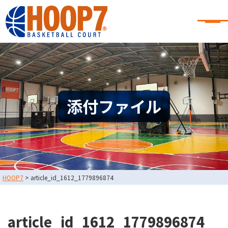
大阪・東大阪・堺のバスケコート
レンタル｜HOOP7
大阪・東大阪・堺のバスケコートレンタル｜HOOP7
HOME
初めての方へ
東大阪店
堺店
大会・イベント情報
添付ファイル
HOOPERSスクール
バスケ×BBQ
お知らせ
スタッフブログ
お問い合わせ
利用規約
運営会社情報
HOOP7
>
article_id_1612_1779896874
採用情報
0729-65-6060
東大阪店
TEL.
article_id_1612_1779896874