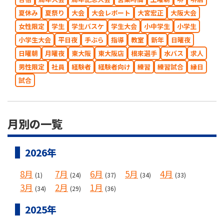
夏休み
夏祭り
大会
大会レポート
大宮宏正
大阪大会
女性限定
学生
学生バスケ
学生大会
小中学生
小学生
小学生大会
平日夜
手ぶら
指導
教室
新年
日曜夜
日曜朝
月曜夜
東大阪
東大阪店
根來選手
水バス
求人
男性限定
社員
経験者
経験者向け
練習
練習試合
縁日
試合
月別の一覧
2026年
8月
7月
6月
5月
4月
(1)
(24)
(37)
(34)
(33)
3月
2月
1月
(34)
(29)
(36)
2025年