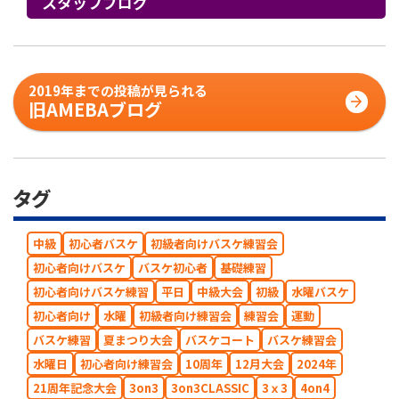
スタッフブログ
2019年までの投稿が見られる
旧AMEBAブログ
タグ
中級
初心者バスケ
初級者向けバスケ練習会
初心者向けバスケ
バスケ初心者
基礎練習
初心者向けバスケ練習
平日
中級大会
初級
水曜バスケ
初心者向け
水曜
初級者向け練習会
練習会
運動
バスケ練習
夏まつり大会
バスケコート
バスケ練習会
水曜日
初心者向け練習会
10周年
12月大会
2024年
21周年記念大会
3on3
3on3CLASSIC
3ｘ3
4on4