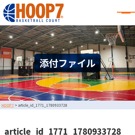
大阪・東大阪・堺のバスケコート
レンタル｜HOOP7
大阪・東大阪・堺のバスケコートレンタル｜HOOP7
HOME
初めての方へ
東大阪店
堺店
大会・イベント情報
添付ファイル
HOOPERSスクール
バスケ×BBQ
お知らせ
スタッフブログ
お問い合わせ
利用規約
運営会社情報
HOOP7
>
article_id_1771_1780933728
採用情報
0729-65-6060
東大阪店
TEL.
article_id_1771_1780933728