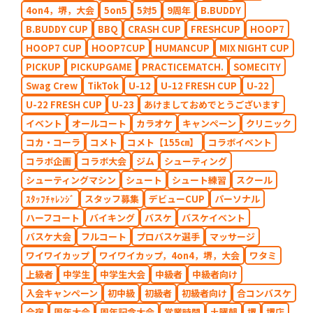
4on4，堺，大会
5on5
5対5
9周年
B.BUDDY
B.BUDDY CUP
BBQ
CRASH CUP
FRESHCUP
HOOP7
HOOP7 CUP
HOOP7CUP
HUMANCUP
MIX NIGHT CUP
PICKUP
PICKUPGAME
PRACTICEMATCH.
SOMECITY
Swag Crew
TikTok
U-12
U-12 FRESH CUP
U-22
U-22 FRESH CUP
U-23
あけましておめでとうございます
イベント
オールコート
カラオケ
キャンペーン
クリニック
コカ・コーラ
コメト
コメト【155㎝】
コラボイベント
コラボ企画
コラボ大会
ジム
シューティング
シューティングマシン
シュート
シュート練習
スクール
ｽﾀｯﾌﾁｬﾚﾝｼﾞ
スタッフ募集
デビューCUP
パーソナル
ハーフコート
バイキング
バスケ
バスケイベント
バスケ大会
フルコート
プロバスケ選手
マッサージ
ワイワイカップ
ワイワイカップ，4on4，堺，大会
ワタミ
上級者
中学生
中学生大会
中級者
中級者向け
入会キャンペーン
初中級
初級者
初級者向け
合コンバスケ
合宿
周年大会
周年記念大会
営業時間
土曜朝
堺
堺店