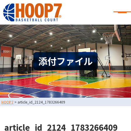
大阪・東大阪・堺のバスケコート
レンタル｜HOOP7
大阪・東大阪・堺のバスケコートレンタル｜HOOP7
HOME
初めての方へ
東大阪店
堺店
大会・イベント情報
添付ファイル
HOOPERSスクール
バスケ×BBQ
お知らせ
スタッフブログ
お問い合わせ
利用規約
運営会社情報
HOOP7
>
article_id_2124_1783266409
採用情報
0729-65-6060
東大阪店
TEL.
article_id_2124_1783266409