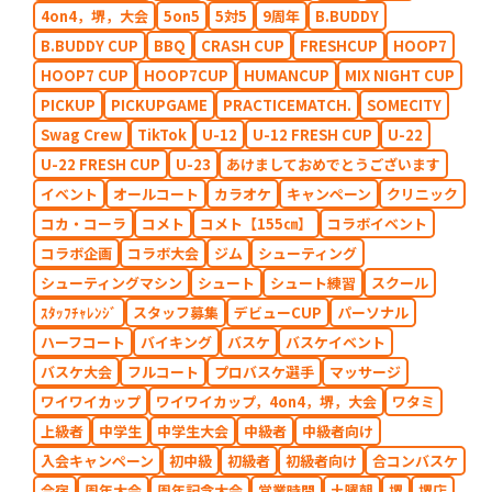
4on4，堺，大会
5on5
5対5
9周年
B.BUDDY
B.BUDDY CUP
BBQ
CRASH CUP
FRESHCUP
HOOP7
HOOP7 CUP
HOOP7CUP
HUMANCUP
MIX NIGHT CUP
PICKUP
PICKUPGAME
PRACTICEMATCH.
SOMECITY
Swag Crew
TikTok
U-12
U-12 FRESH CUP
U-22
U-22 FRESH CUP
U-23
あけましておめでとうございます
イベント
オールコート
カラオケ
キャンペーン
クリニック
コカ・コーラ
コメト
コメト【155㎝】
コラボイベント
コラボ企画
コラボ大会
ジム
シューティング
シューティングマシン
シュート
シュート練習
スクール
ｽﾀｯﾌﾁｬﾚﾝｼﾞ
スタッフ募集
デビューCUP
パーソナル
ハーフコート
バイキング
バスケ
バスケイベント
バスケ大会
フルコート
プロバスケ選手
マッサージ
ワイワイカップ
ワイワイカップ，4on4，堺，大会
ワタミ
上級者
中学生
中学生大会
中級者
中級者向け
入会キャンペーン
初中級
初級者
初級者向け
合コンバスケ
合宿
周年大会
周年記念大会
営業時間
土曜朝
堺
堺店