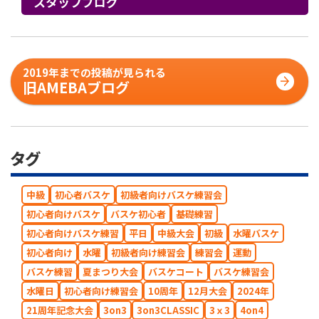
スタッフブログ
2019年までの投稿が見られる
旧AMEBAブログ
タグ
中級
初心者バスケ
初級者向けバスケ練習会
初心者向けバスケ
バスケ初心者
基礎練習
初心者向けバスケ練習
平日
中級大会
初級
水曜バスケ
初心者向け
水曜
初級者向け練習会
練習会
運動
バスケ練習
夏まつり大会
バスケコート
バスケ練習会
水曜日
初心者向け練習会
10周年
12月大会
2024年
21周年記念大会
3on3
3on3CLASSIC
3ｘ3
4on4