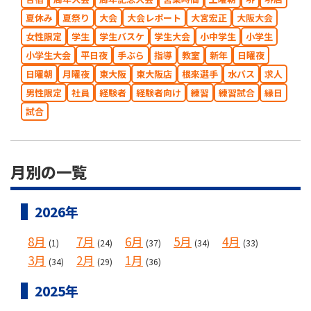
夏休み
夏祭り
大会
大会レポート
大宮宏正
大阪大会
女性限定
学生
学生バスケ
学生大会
小中学生
小学生
小学生大会
平日夜
手ぶら
指導
教室
新年
日曜夜
日曜朝
月曜夜
東大阪
東大阪店
根來選手
水バス
求人
男性限定
社員
経験者
経験者向け
練習
練習試合
縁日
試合
月別の一覧
2026年
8月
7月
6月
5月
4月
(1)
(24)
(37)
(34)
(33)
3月
2月
1月
(34)
(29)
(36)
2025年