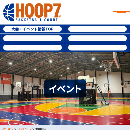
大阪・東大阪・堺のバスケコート
レンタル｜HOOP7
大阪・東大阪・堺のバスケコートレンタル｜HOOP7
HOME
大会・イベント情報TOP
参加費用
初めての方へ
ルール・レベル
よくある質問
東大阪店
堺店
大会規約
大会予約履歴
大会・イベント情報
HOOPERSスクール
バスケ×BBQ
お知らせ
スタッフブログ
イベント
お問い合わせ
利用規約
運営会社情報
採用情報
0729-65-6060
東大阪店
TEL.
HOOP7
>
イベント
>
初中級