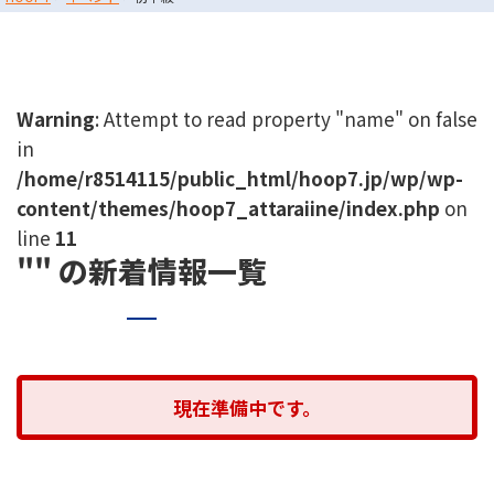
072-249-8382
堺店
TEL.
コート利用予約
Warning
: Attempt to read property "name" on false
in
/home/r8514115/public_html/hoop7.jp/wp/wp-
content/themes/hoop7_attaraiine/index.php
on
line
11
"" の新着情報一覧
現在準備中です。