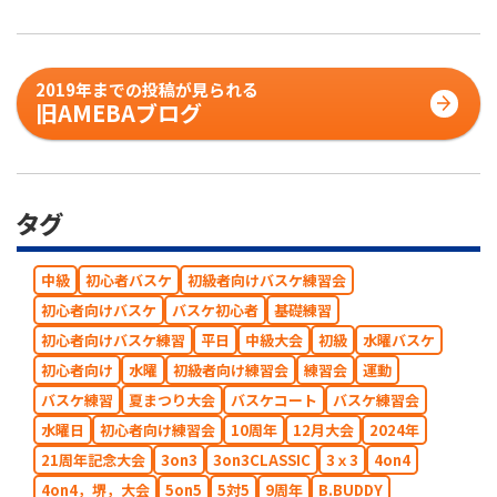
2019年までの投稿が見られる
旧AMEBAブログ
タグ
中級
初心者バスケ
初級者向けバスケ練習会
初心者向けバスケ
バスケ初心者
基礎練習
初心者向けバスケ練習
平日
中級大会
初級
水曜バスケ
初心者向け
水曜
初級者向け練習会
練習会
運動
バスケ練習
夏まつり大会
バスケコート
バスケ練習会
水曜日
初心者向け練習会
10周年
12月大会
2024年
21周年記念大会
3on3
3on3CLASSIC
3ｘ3
4on4
4on4，堺，大会
5on5
5対5
9周年
B.BUDDY