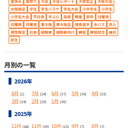
夏休み
夏祭り
大会
大会レポート
大宮宏正
大阪大会
女性限定
学生
学生バスケ
学生大会
小中学生
小学生
小学生大会
平日夜
手ぶら
指導
教室
新年
日曜夜
日曜朝
月曜夜
東大阪
東大阪店
根來選手
水バス
求人
男性限定
社員
経験者
経験者向け
練習
練習試合
縁日
試合
月別の一覧
2026年
8月
7月
6月
5月
4月
(1)
(24)
(37)
(34)
(33)
3月
2月
1月
(34)
(29)
(36)
2025年
12月
11月
10月
9月
8月
(44)
(39)
(23)
(7)
(7)