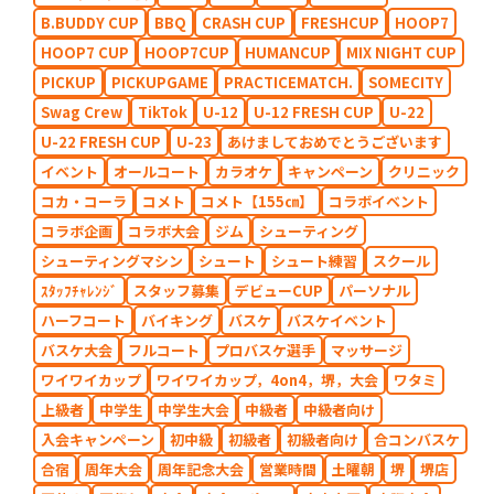
B.BUDDY CUP
BBQ
CRASH CUP
FRESHCUP
HOOP7
HOOP7 CUP
HOOP7CUP
HUMANCUP
MIX NIGHT CUP
PICKUP
PICKUPGAME
PRACTICEMATCH.
SOMECITY
Swag Crew
TikTok
U-12
U-12 FRESH CUP
U-22
U-22 FRESH CUP
U-23
あけましておめでとうございます
イベント
オールコート
カラオケ
キャンペーン
クリニック
コカ・コーラ
コメト
コメト【155㎝】
コラボイベント
コラボ企画
コラボ大会
ジム
シューティング
シューティングマシン
シュート
シュート練習
スクール
ｽﾀｯﾌﾁｬﾚﾝｼﾞ
スタッフ募集
デビューCUP
パーソナル
ハーフコート
バイキング
バスケ
バスケイベント
バスケ大会
フルコート
プロバスケ選手
マッサージ
ワイワイカップ
ワイワイカップ，4on4，堺，大会
ワタミ
上級者
中学生
中学生大会
中級者
中級者向け
入会キャンペーン
初中級
初級者
初級者向け
合コンバスケ
合宿
周年大会
周年記念大会
営業時間
土曜朝
堺
堺店