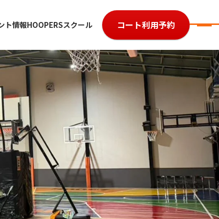
コート利用予約
ント情報
HOOPERSスクール
7
参加費用
ルール・レベル
よくある質問
大会規約
大会予約履歴