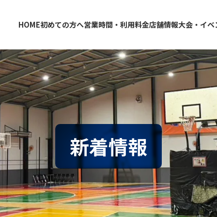
HOME
初めての方へ
営業時間・利用料金
店舗情報
大会・イベ
大阪・東大阪・堺のバスケコートレンタル｜HOOP
東大阪店
堺店
新着情報
情報
クール