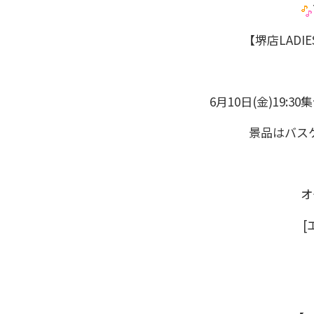
【堺店LADI
6月10日(金)19:30
景品はバスケ
オ
[