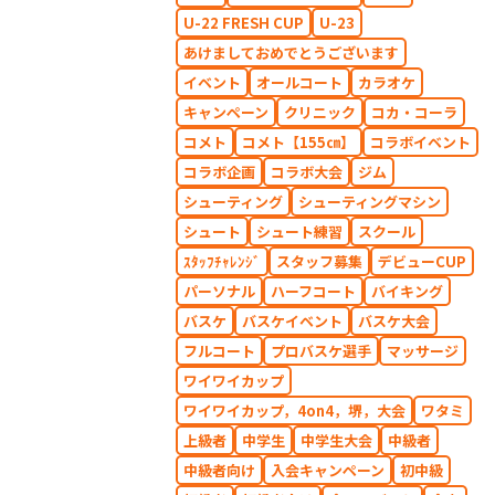
U-22 FRESH CUP
U-23
あけましておめでとうございます
イベント
オールコート
カラオケ
キャンペーン
クリニック
コカ・コーラ
コメト
コメト【155㎝】
コラボイベント
コラボ企画
コラボ大会
ジム
シューティング
シューティングマシン
シュート
シュート練習
スクール
ｽﾀｯﾌﾁｬﾚﾝｼﾞ
スタッフ募集
デビューCUP
パーソナル
ハーフコート
バイキング
バスケ
バスケイベント
バスケ大会
フルコート
プロバスケ選手
マッサージ
ワイワイカップ
ワイワイカップ，4on4，堺，大会
ワタミ
上級者
中学生
中学生大会
中級者
中級者向け
入会キャンペーン
初中級