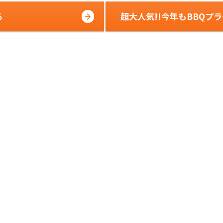
る
超大人気!!今年もBBQプ
始まってます!!