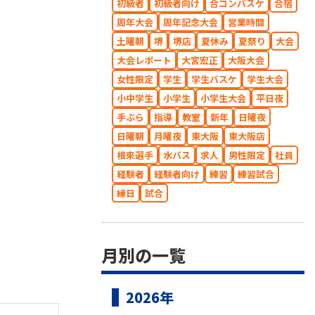
初級者
初級者向け
合コンバスケ
合宿
周年大会
周年記念大会
営業時間
土曜朝
堺
堺店
夏休み
夏祭り
大会
大会レポート
大宮宏正
大阪大会
女性限定
学生
学生バスケ
学生大会
小中学生
小学生
小学生大会
平日夜
手ぶら
指導
教室
新年
日曜夜
日曜朝
月曜夜
東大阪
東大阪店
根來選手
水バス
求人
男性限定
社員
経験者
経験者向け
練習
練習試合
縁日
試合
月別の一覧
2026年