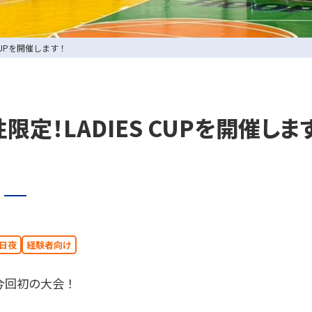
 CUPを開催します！
性限定！LADIES CUPを開催しま
0729-65-6060
.
072-249-8382
.
日夜
経験者向け
今回初の大会！
コート利用予約