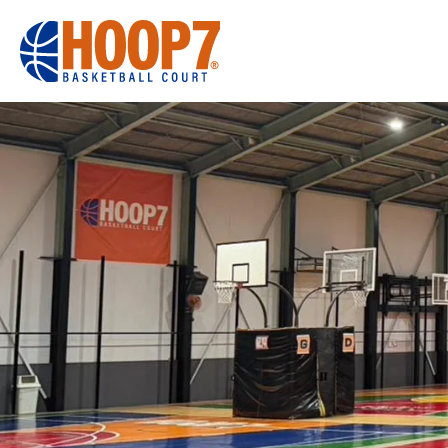
大阪・東大阪・堺のバスケコートレンタル｜HOOP7
HOME
初めての方へ
東大阪店
堺店
大会・イベント
HOOPERSス
バスケ×BBQ
お知らせ