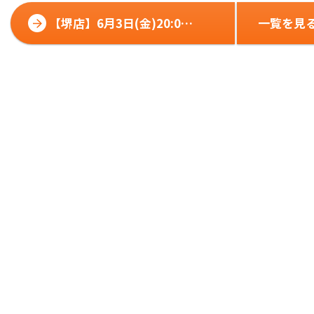
【堺店】6月3日(金)20:00~
一覧を見
男性限定！MENS CUPを開
催します！