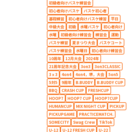
初級者向けバスケ練習会
初心者向けバスケ
バスケ初心者
基礎練習
初心者向けバスケ練習
平日
中級大会
初級
水曜バスケ
初心者向け
水曜
初級者向け練習会
練習会
運動
バスケ練習
夏まつり大会
バスケコート
バスケ練習会
水曜日
初心者向け練習会
10周年
12月大会
2024年
21周年記念大会
3on3
3on3CLASSIC
3ｘ3
4on4
4on4，堺，大会
5on5
5対5
9周年
B.BUDDY
B.BUDDY CUP
BBQ
CRASH CUP
FRESHCUP
HOOP7
HOOP7 CUP
HOOP7CUP
HUMANCUP
MIX NIGHT CUP
PICKUP
PICKUPGAME
PRACTICEMATCH.
SOMECITY
Swag Crew
TikTok
U-12
U-12 FRESH CUP
U-22