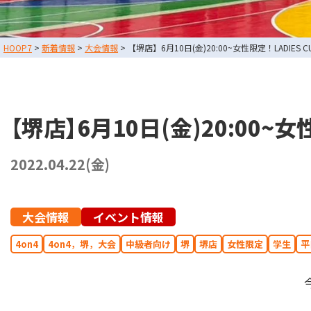
スタッフブログ
HOOP7
>
新着情報
>
大会情報
>
【堺店】6月10日(金)20:00~女性限定！LADIES
お問い合わせ
利用規約
運営会社情報
【堺店】6月10日(金)20:00~女
採用情報
2022.04.22(金)
東大阪店
TEL
大会情報
イベント情報
堺店
TEL
4on4
4on4，堺，大会
中級者向け
堺
堺店
女性限定
学生
平