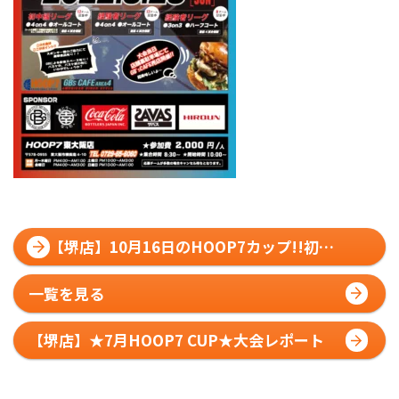
【堺店】10月16日のHOOP7カップ!!初中
級/経験者リーグエントリー募集中!!
一覧を見る
【堺店】★7月HOOP7 CUP★大会レポート