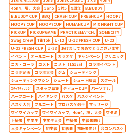
21周年記念大会
3on3
3on3CLASSIC
3ｘ3
4on4
4on4，堺，大会
5on5
5対5
9周年
B.BUDDY
B.BUDDY CUP
BBQ
CRASH CUP
FRESHCUP
HOOP7
HOOP7 CUP
HOOP7CUP
HUMANCUP
MIX NIGHT CUP
PICKUP
PICKUPGAME
PRACTICEMATCH.
SOMECITY
Swag Crew
TikTok
U-12
U-12 FRESH CUP
U-22
U-22 FRESH CUP
U-23
あけましておめでとうございます
イベント
オールコート
カラオケ
キャンペーン
クリニック
コカ・コーラ
コメト
コメト【155㎝】
コラボイベント
コラボ企画
コラボ大会
ジム
シューティング
シューティングマシン
シュート
シュート練習
スクール
ｽﾀｯﾌﾁｬﾚﾝｼﾞ
スタッフ募集
デビューCUP
パーソナル
ハーフコート
バイキング
バスケ
バスケイベント
バスケ大会
フルコート
プロバスケ選手
マッサージ
ワイワイカップ
ワイワイカップ，4on4，堺，大会
ワタミ
上級者
中学生
中学生大会
中級者
中級者向け
入会キャンペーン
初中級
初級者
初級者向け
合コンバスケ