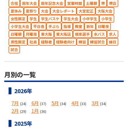
合宿
周年大会
周年記念大会
営業時間
土曜朝
堺
堺店
夏休み
夏祭り
大会
大会レポート
大宮宏正
大阪大会
女性限定
学生
学生バスケ
学生大会
小中学生
小学生
小学生大会
平日夜
手ぶら
指導
教室
新年
日曜夜
日曜朝
月曜夜
東大阪
東大阪店
根來選手
水バス
求人
男性限定
社員
経験者
経験者向け
練習
練習試合
縁日
試合
月別の一覧
2026年
7月
6月
5月
4月
3月
(24)
(37)
(34)
(33)
(34)
2月
1月
(29)
(36)
2025年