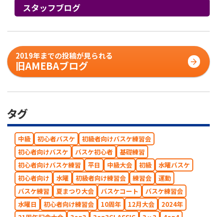
スタッフブログ
2019年までの投稿が見られる
旧AMEBAブログ
タグ
中級
初心者バスケ
初級者向けバスケ練習会
初心者向けバスケ
バスケ初心者
基礎練習
初心者向けバスケ練習
平日
中級大会
初級
水曜バスケ
初心者向け
水曜
初級者向け練習会
練習会
運動
バスケ練習
夏まつり大会
バスケコート
バスケ練習会
水曜日
初心者向け練習会
10周年
12月大会
2024年