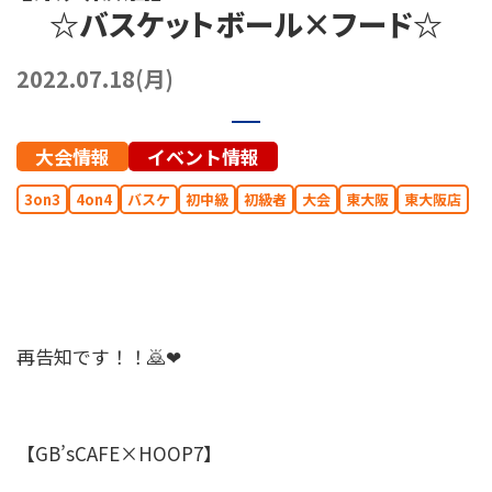
☆バスケットボール×フード☆
072-249-8382
堺店
TEL.
2022.07.18(月)
コート利用予約
大会情報
イベント情報
3on3
4on4
バスケ
初中級
初級者
大会
東大阪
東大阪店
再告知です！！🙇❤
【GB’sCAFE×HOOP7】