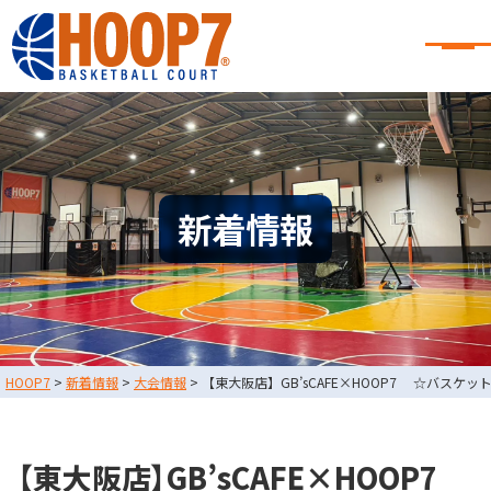
大阪・東大阪・堺のバスケコート
レンタル｜HOOP7
大阪・東大阪・堺のバスケコートレンタル｜HOOP7
HOME
初めての方へ
東大阪店
堺店
大会・イベント情報
新着情報
HOOPERSスクール
バスケ×BBQ
お知らせ
スタッフブログ
お問い合わせ
利用規約
運営会社情報
HOOP7
>
新着情報
>
大会情報
>
【東大阪店】GB’sCAFE×HOOP7 ☆バスケ
採用情報
0729-65-6060
東大阪店
TEL.
【東大阪店】GB’sCAFE×HOOP7