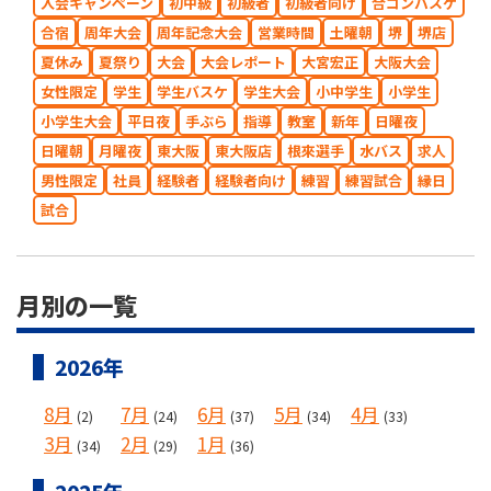
入会キャンペーン
初中級
初級者
初級者向け
合コンバスケ
合宿
周年大会
周年記念大会
営業時間
土曜朝
堺
堺店
夏休み
夏祭り
大会
大会レポート
大宮宏正
大阪大会
女性限定
学生
学生バスケ
学生大会
小中学生
小学生
小学生大会
平日夜
手ぶら
指導
教室
新年
日曜夜
日曜朝
月曜夜
東大阪
東大阪店
根來選手
水バス
求人
男性限定
社員
経験者
経験者向け
練習
練習試合
縁日
試合
月別の一覧
2026年
8月
7月
6月
5月
4月
(2)
(24)
(37)
(34)
(33)
3月
2月
1月
(34)
(29)
(36)