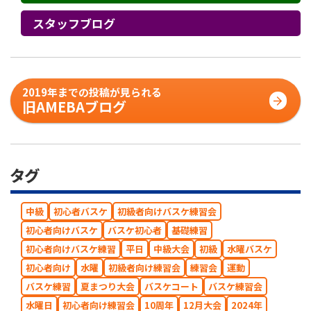
スタッフブログ
2019年までの投稿が見られる
旧AMEBAブログ
タグ
中級
初心者バスケ
初級者向けバスケ練習会
初心者向けバスケ
バスケ初心者
基礎練習
初心者向けバスケ練習
平日
中級大会
初級
水曜バスケ
初心者向け
水曜
初級者向け練習会
練習会
運動
バスケ練習
夏まつり大会
バスケコート
バスケ練習会
水曜日
初心者向け練習会
10周年
12月大会
2024年