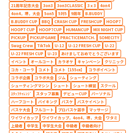
21周年記念大会
3on3
3on3CLASSIC
3ｘ3
4on4
4on4，堺，大会
5on5
5対5
9周年
B.BUDDY
B.BUDDY CUP
BBQ
CRASH CUP
FRESHCUP
HOOP7
HOOP7 CUP
HOOP7CUP
HUMANCUP
MIX NIGHT CUP
PICKUP
PICKUPGAME
PRACTICEMATCH.
SOMECITY
Swag Crew
TikTok
U-12
U-12 FRESH CUP
U-22
U-22 FRESH CUP
U-23
あけましておめでとうございます
イベント
オールコート
カラオケ
キャンペーン
クリニック
コカ・コーラ
コメト
コメト【155㎝】
コラボイベント
コラボ企画
コラボ大会
ジム
シューティング
シューティングマシン
シュート
シュート練習
スクール
ｽﾀｯﾌﾁｬﾚﾝｼﾞ
スタッフ募集
デビューCUP
パーソナル
ハーフコート
バイキング
バスケ
バスケイベント
バスケ大会
フルコート
プロバスケ選手
マッサージ
ワイワイカップ
ワイワイカップ，4on4，堺，大会
ワタミ
上級者
中学生
中学生大会
中級者
中級者向け