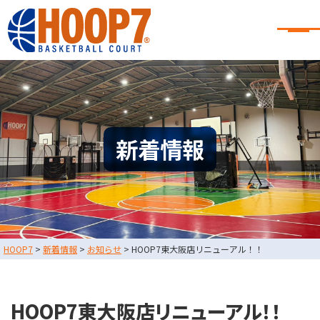
大阪・東大阪・堺のバスケコート
レンタル｜HOOP7
大阪・東大阪・堺のバスケコートレンタル｜HOOP7
HOME
初めての方へ
東大阪店
堺店
大会・イベント情報
新着情報
HOOPERSスクール
バスケ×BBQ
お知らせ
スタッフブログ
お問い合わせ
利用規約
運営会社情報
HOOP7
>
新着情報
>
お知らせ
>
HOOP7東大阪店リニューアル！！
採用情報
0729-65-6060
東大阪店
TEL.
HOOP7東大阪店リニューアル！！