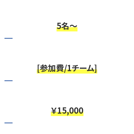
5名～
[参加費/1チーム]
￥15,000