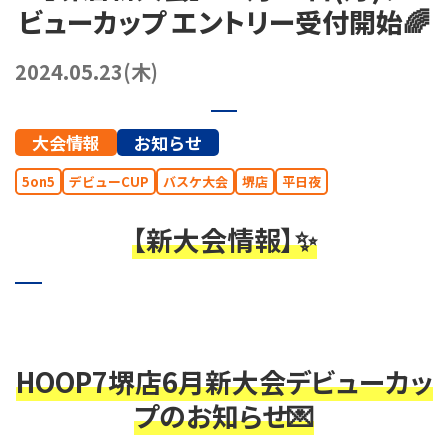
ビューカップ エントリー受付開始🌈
072-249-8382
堺店
TEL.
2024.05.23(木)
コート利用予約
大会情報
お知らせ
5on5
デビューCUP
バスケ大会
堺店
平日夜
【新大会情報】✨
HOOP7堺店6
月新大会デビューカッ
プのお知らせ💌