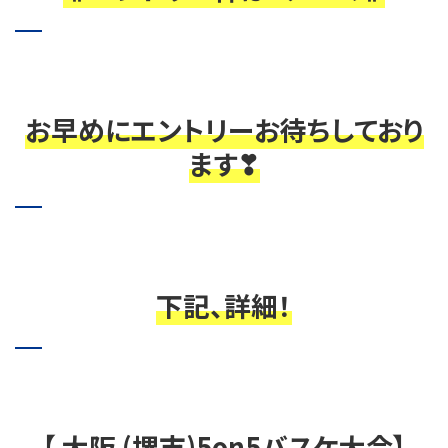
お早めにエントリーお待ちしており
ます❣
下記、詳細！
【 大阪 (堺市)5on5バスケ大会】