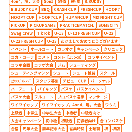
4on4，堺，大会
5on5
5対5
9周年
B.BUDDY
B.BUDDY CUP
BBQ
CRASH CUP
FRESHCUP
HOOP7
HOOP7 CUP
HOOP7CUP
HUMANCUP
MIX NIGHT CUP
PICKUP
PICKUPGAME
PRACTICEMATCH.
SOMECITY
Swag Crew
TikTok
U-12
U-12 FRESH CUP
U-22
U-22 FRESH CUP
U-23
あけましておめでとうございます
イベント
オールコート
カラオケ
キャンペーン
クリニック
コカ・コーラ
コメト
コメト【155㎝】
コラボイベント
コラボ企画
コラボ大会
ジム
シューティング
シューティングマシン
シュート
シュート練習
スクール
ｽﾀｯﾌﾁｬﾚﾝｼﾞ
スタッフ募集
デビューCUP
パーソナル
ハーフコート
バイキング
バスケ
バスケイベント
バスケ大会
フルコート
プロバスケ選手
マッサージ
ワイワイカップ
ワイワイカップ，4on4，堺，大会
ワタミ
上級者
中学生
中学生大会
中級者
中級者向け
入会キャンペーン
初中級
初級者
初級者向け
合コンバスケ
合宿
周年大会
周年記念大会
営業時間
土曜朝
堺
堺店