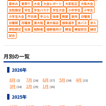
夏休み
夏祭り
大会
大会レポート
大宮宏正
大阪大会
女性限定
学生
学生バスケ
学生大会
小中学生
小学生
小学生大会
平日夜
手ぶら
指導
教室
新年
日曜夜
日曜朝
月曜夜
東大阪
東大阪店
根來選手
水バス
求人
男性限定
社員
経験者
経験者向け
練習
練習試合
縁日
試合
月別の一覧
2026年
8月
7月
6月
5月
4月
(2)
(24)
(37)
(34)
(33)
3月
2月
1月
(34)
(29)
(36)
2025年