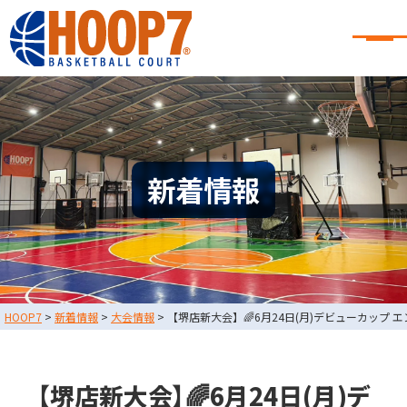
大阪・東大阪・堺のバスケコート
レンタル｜HOOP7
大阪・東大阪・堺のバスケコートレンタル｜HOOP7
HOME
初めての方へ
東大阪店
堺店
大会・イベント情報
新着情報
HOOPERSスクール
バスケ×BBQ
お知らせ
スタッフブログ
お問い合わせ
利用規約
運営会社情報
HOOP7
>
新着情報
>
大会情報
>
【堺店新大会】🌈6月24日(月)デビューカップ 
採用情報
0729-65-6060
東大阪店
TEL.
【堺店新大会】🌈6月24日(月)デ