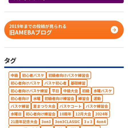
2019年までの投稿が見られる
旧AMEBAブログ
タグ
中級
初心者バスケ
初級者向けバスケ練習会
初心者向けバスケ
バスケ初心者
基礎練習
初心者向けバスケ練習
平日
中級大会
初級
水曜バスケ
初心者向け
水曜
初級者向け練習会
練習会
運動
バスケ練習
夏まつり大会
バスケコート
バスケ練習会
水曜日
初心者向け練習会
10周年
12月大会
2024年
21周年記念大会
3on3
3on3CLASSIC
3ｘ3
4on4