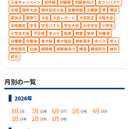
入会キャンペーン
初中級
初級者
初級者向け
合コンバスケ
合宿
周年大会
周年記念大会
営業時間
土曜朝
堺
堺店
夏休み
夏祭り
大会
大会レポート
大宮宏正
大阪大会
女性限定
学生
学生バスケ
学生大会
小中学生
小学生
小学生大会
平日夜
手ぶら
指導
教室
新年
日曜夜
日曜朝
月曜夜
東大阪
東大阪店
根來選手
水バス
求人
男性限定
社員
経験者
経験者向け
練習
練習試合
縁日
試合
月別の一覧
2026年
8月
7月
6月
5月
4月
(3)
(24)
(37)
(34)
(33)
3月
2月
1月
(34)
(29)
(36)