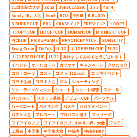
21周年記念大会
3on3
3on3CLASSIC
3ｘ3
4on4
4on4，堺，大会
5on5
5対5
9周年
B.BUDDY
B.BUDDY CUP
BBQ
CRASH CUP
FRESHCUP
HOOP7
HOOP7 CUP
HOOP7CUP
HUMANCUP
MIX NIGHT CUP
PICKUP
PICKUPGAME
PRACTICEMATCH.
SOMECITY
Swag Crew
TikTok
U-12
U-12 FRESH CUP
U-22
U-22 FRESH CUP
U-23
あけましておめでとうございます
イベント
オールコート
カラオケ
キャンペーン
クリニック
コカ・コーラ
コメト
コメト【155㎝】
コラボイベント
コラボ企画
コラボ大会
ジム
シューティング
シューティングマシン
シュート
シュート練習
スクール
ｽﾀｯﾌﾁｬﾚﾝｼﾞ
スタッフ募集
デビューCUP
パーソナル
ハーフコート
バイキング
バスケ
バスケイベント
バスケ大会
フルコート
プロバスケ選手
マッサージ
ワイワイカップ
ワイワイカップ，4on4，堺，大会
ワタミ
上級者
中学生
中学生大会
中級者
中級者向け