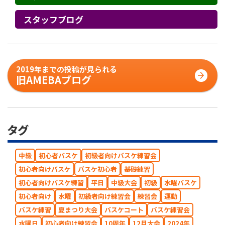
スタッフブログ
2019年までの投稿が見られる
旧AMEBAブログ
タグ
中級
初心者バスケ
初級者向けバスケ練習会
初心者向けバスケ
バスケ初心者
基礎練習
初心者向けバスケ練習
平日
中級大会
初級
水曜バスケ
初心者向け
水曜
初級者向け練習会
練習会
運動
バスケ練習
夏まつり大会
バスケコート
バスケ練習会
水曜日
初心者向け練習会
10周年
12月大会
2024年