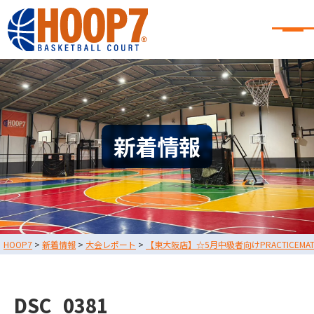
大阪・東大阪・堺のバスケコート
レンタル｜HOOP7
大阪・東大阪・堺のバスケコートレンタル｜HOOP7
HOME
初めての方へ
東大阪店
堺店
大会・イベント情報
新着情報
HOOPERSスクール
バスケ×BBQ
お知らせ
スタッフブログ
お問い合わせ
利用規約
運営会社情報
HOOP7
>
新着情報
>
大会レポート
>
【東大阪店】☆5月中級者向けPRACTICEM
採用情報
0729-65-6060
東大阪店
TEL.
DSC_0381