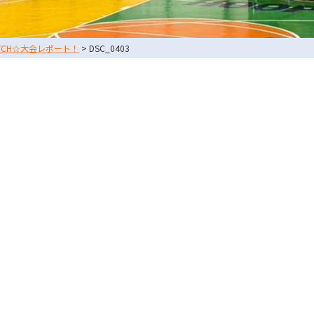
ATCH☆大会レポート！
>
DSC_0403
0729-65-6060
.
072-249-8382
.
コート利用予約