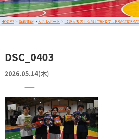
スタッフブログ
HOOP7
>
新着情報
>
大会レポート
>
【東大阪店】☆5月中級者向けPRACTICEM
お問い合わせ
利用規約
運営会社情報
DSC_0403
採用情報
2026.05.14(木)
東大阪店
TEL
堺店
TEL