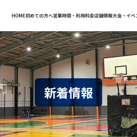
HOME
初めての方へ
営業時間・利用料金
店舗情報
大会・イベ
大阪・東大阪・堺のバスケコートレンタル｜HOOP
東大阪店
堺店
新着情報
情報
クール