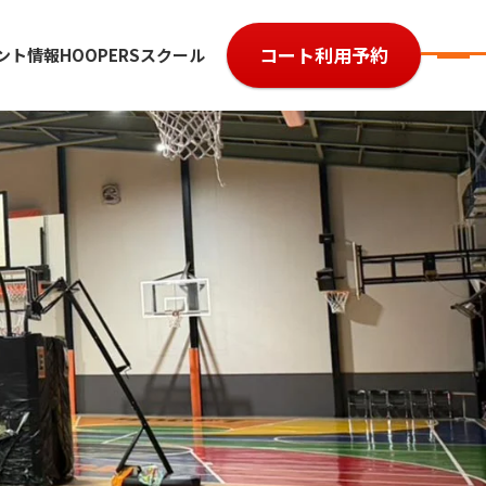
コート利用予約
ント情報
HOOPERSスクール
7
参加費用
ルール・レベル
よくある質問
大会規約
大会予約履歴