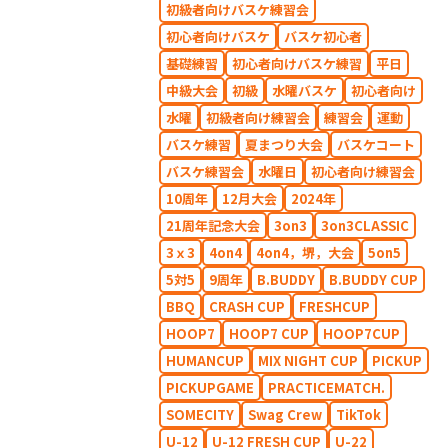
初級者向けバスケ練習会
初心者向けバスケ
バスケ初心者
基礎練習
初心者向けバスケ練習
平日
中級大会
初級
水曜バスケ
初心者向け
水曜
初級者向け練習会
練習会
運動
バスケ練習
夏まつり大会
バスケコート
バスケ練習会
水曜日
初心者向け練習会
10周年
12月大会
2024年
21周年記念大会
3on3
3on3CLASSIC
3ｘ3
4on4
4on4，堺，大会
5on5
5対5
9周年
B.BUDDY
B.BUDDY CUP
BBQ
CRASH CUP
FRESHCUP
HOOP7
HOOP7 CUP
HOOP7CUP
HUMANCUP
MIX NIGHT CUP
PICKUP
PICKUPGAME
PRACTICEMATCH.
SOMECITY
Swag Crew
TikTok
U-12
U-12 FRESH CUP
U-22