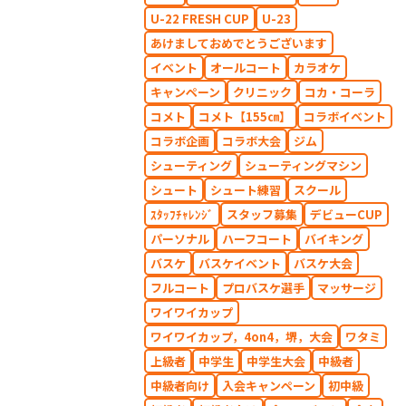
U-22 FRESH CUP
U-23
あけましておめでとうございます
イベント
オールコート
カラオケ
キャンペーン
クリニック
コカ・コーラ
コメト
コメト【155㎝】
コラボイベント
コラボ企画
コラボ大会
ジム
シューティング
シューティングマシン
シュート
シュート練習
スクール
ｽﾀｯﾌﾁｬﾚﾝｼﾞ
スタッフ募集
デビューCUP
パーソナル
ハーフコート
バイキング
バスケ
バスケイベント
バスケ大会
フルコート
プロバスケ選手
マッサージ
ワイワイカップ
ワイワイカップ，4on4，堺，大会
ワタミ
上級者
中学生
中学生大会
中級者
中級者向け
入会キャンペーン
初中級