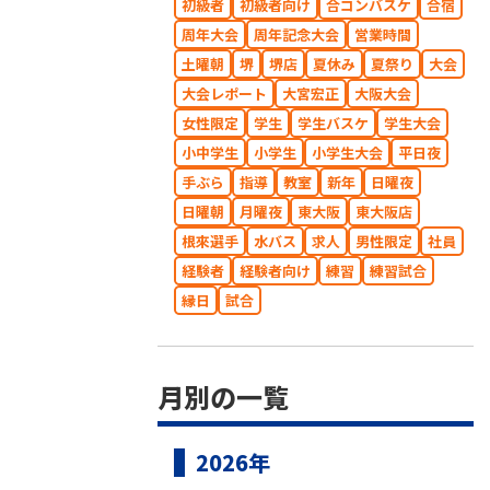
初級者
初級者向け
合コンバスケ
合宿
周年大会
周年記念大会
営業時間
土曜朝
堺
堺店
夏休み
夏祭り
大会
大会レポート
大宮宏正
大阪大会
女性限定
学生
学生バスケ
学生大会
小中学生
小学生
小学生大会
平日夜
手ぶら
指導
教室
新年
日曜夜
日曜朝
月曜夜
東大阪
東大阪店
根來選手
水バス
求人
男性限定
社員
経験者
経験者向け
練習
練習試合
縁日
試合
月別の一覧
2026年