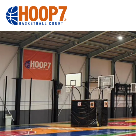
大阪・東大阪・堺のバスケコートレンタル｜HOOP7
HOME
初めての方へ
東大阪店
堺店
大会・イベント
HOOPERSス
バスケ×BBQ
お知らせ