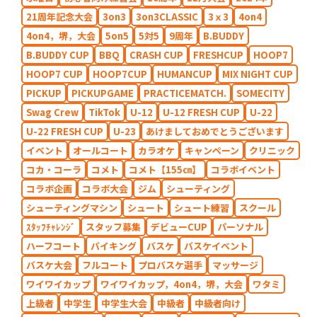
21周年記念大会
3on3
3on3CLASSIC
3ｘ3
4on4
4on4，堺，大会
5on5
5対5
9周年
B.BUDDY
B.BUDDY CUP
BBQ
CRASH CUP
FRESHCUP
HOOP7
HOOP7 CUP
HOOP7CUP
HUMANCUP
MIX NIGHT CUP
PICKUP
PICKUPGAME
PRACTICEMATCH.
SOMECITY
Swag Crew
TikTok
U-12
U-12 FRESH CUP
U-22
U-22 FRESH CUP
U-23
あけましておめでとうございます
イベント
オールコート
カラオケ
キャンペーン
クリニック
コカ・コーラ
コメト
コメト【155㎝】
コラボイベント
コラボ企画
コラボ大会
ジム
シューティング
シューティングマシン
シュート
シュート練習
スクール
ｽﾀｯﾌﾁｬﾚﾝｼﾞ
スタッフ募集
デビューCUP
パーソナル
ハーフコート
バイキング
バスケ
バスケイベント
バスケ大会
フルコート
プロバスケ選手
マッサージ
ワイワイカップ
ワイワイカップ，4on4，堺，大会
ワタミ
上級者
中学生
中学生大会
中級者
中級者向け