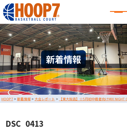
大阪・東大阪・堺のバスケコート
レンタル｜HOOP7
大阪・東大阪・堺のバスケコートレンタル｜HOOP7
HOME
初めての方へ
東大阪店
堺店
大会・イベント情報
新着情報
HOOPERSスクール
バスケ×BBQ
お知らせ
スタッフブログ
お問い合わせ
利用規約
運営会社情報
HOOP7
>
新着情報
>
大会レポート
>
【東大阪店】☆5月初中級者向けMIX NIGHT
採用情報
0729-65-6060
東大阪店
TEL.
DSC_0413