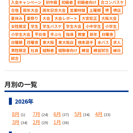
入会キャンペーン
初中級
初級者
初級者向け
合コンバスケ
合宿
周年大会
周年記念大会
営業時間
土曜朝
堺
堺店
夏休み
夏祭り
大会
大会レポート
大宮宏正
大阪大会
女性限定
学生
学生バスケ
学生大会
小中学生
小学生
小学生大会
平日夜
手ぶら
指導
教室
新年
日曜夜
日曜朝
月曜夜
東大阪
東大阪店
根來選手
水バス
求人
男性限定
社員
経験者
経験者向け
練習
練習試合
縁日
試合
月別の一覧
2026年
8月
7月
6月
5月
4月
(1)
(24)
(37)
(34)
(33)
3月
2月
1月
(34)
(29)
(36)