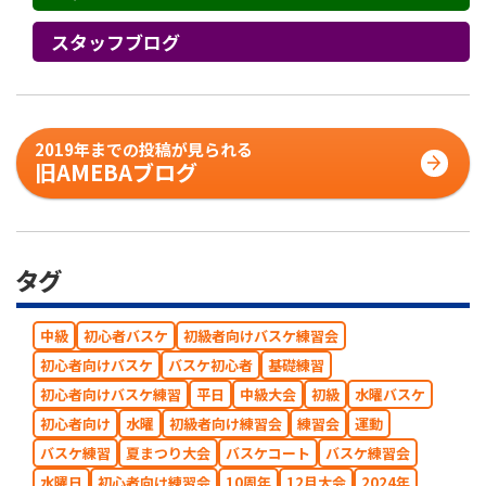
スタッフブログ
2019年までの投稿が見られる
旧AMEBAブログ
タグ
中級
初心者バスケ
初級者向けバスケ練習会
初心者向けバスケ
バスケ初心者
基礎練習
初心者向けバスケ練習
平日
中級大会
初級
水曜バスケ
初心者向け
水曜
初級者向け練習会
練習会
運動
バスケ練習
夏まつり大会
バスケコート
バスケ練習会
水曜日
初心者向け練習会
10周年
12月大会
2024年