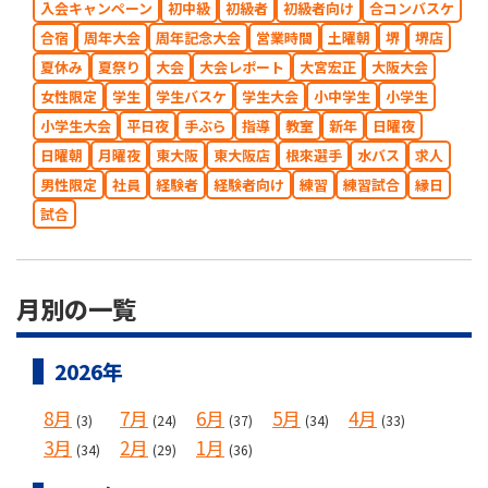
入会キャンペーン
初中級
初級者
初級者向け
合コンバスケ
合宿
周年大会
周年記念大会
営業時間
土曜朝
堺
堺店
夏休み
夏祭り
大会
大会レポート
大宮宏正
大阪大会
女性限定
学生
学生バスケ
学生大会
小中学生
小学生
小学生大会
平日夜
手ぶら
指導
教室
新年
日曜夜
日曜朝
月曜夜
東大阪
東大阪店
根來選手
水バス
求人
男性限定
社員
経験者
経験者向け
練習
練習試合
縁日
試合
月別の一覧
2026年
8月
7月
6月
5月
4月
(3)
(24)
(37)
(34)
(33)
3月
2月
1月
(34)
(29)
(36)