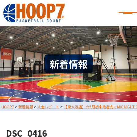
大阪・東大阪・堺のバスケコート
レンタル｜HOOP7
大阪・東大阪・堺のバスケコートレンタル｜HOOP7
HOME
初めての方へ
東大阪店
堺店
大会・イベント情報
新着情報
HOOPERSスクール
バスケ×BBQ
お知らせ
スタッフブログ
お問い合わせ
利用規約
運営会社情報
HOOP7
>
新着情報
>
大会レポート
>
【東大阪店】☆5月初中級者向けMIX NIGHT
採用情報
0729-65-6060
東大阪店
TEL.
DSC_0416