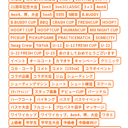
21周年記念大会
3on3
3on3CLASSIC
3ｘ3
4on4
4on4，堺，大会
5on5
5対5
9周年
B.BUDDY
B.BUDDY CUP
BBQ
CRASH CUP
FRESHCUP
HOOP7
HOOP7 CUP
HOOP7CUP
HUMANCUP
MIX NIGHT CUP
PICKUP
PICKUPGAME
PRACTICEMATCH.
SOMECITY
Swag Crew
TikTok
U-12
U-12 FRESH CUP
U-22
U-22 FRESH CUP
U-23
あけましておめでとうございます
イベント
オールコート
カラオケ
キャンペーン
クリニック
コカ・コーラ
コメト
コメト【155㎝】
コラボイベント
コラボ企画
コラボ大会
ジム
シューティング
シューティングマシン
シュート
シュート練習
スクール
ｽﾀｯﾌﾁｬﾚﾝｼﾞ
スタッフ募集
デビューCUP
パーソナル
ハーフコート
バイキング
バスケ
バスケイベント
バスケ大会
フルコート
プロバスケ選手
マッサージ
ワイワイカップ
ワイワイカップ，4on4，堺，大会
ワタミ
上級者
中学生
中学生大会
中級者
中級者向け