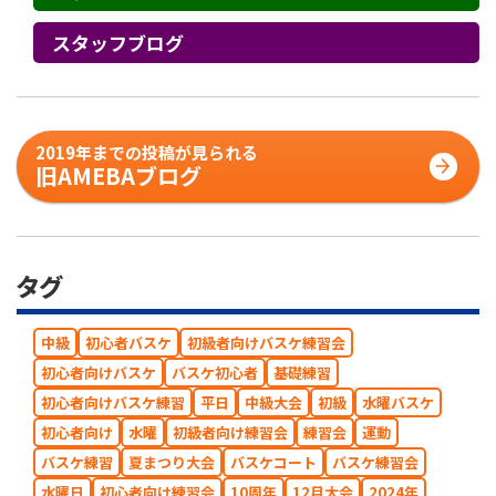
スタッフブログ
2019年までの投稿が見られる
旧AMEBAブログ
タグ
中級
初心者バスケ
初級者向けバスケ練習会
初心者向けバスケ
バスケ初心者
基礎練習
初心者向けバスケ練習
平日
中級大会
初級
水曜バスケ
初心者向け
水曜
初級者向け練習会
練習会
運動
バスケ練習
夏まつり大会
バスケコート
バスケ練習会
水曜日
初心者向け練習会
10周年
12月大会
2024年