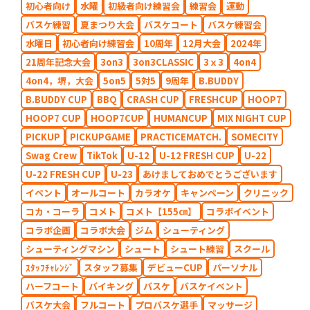
初心者向け
水曜
初級者向け練習会
練習会
運動
バスケ練習
夏まつり大会
バスケコート
バスケ練習会
水曜日
初心者向け練習会
10周年
12月大会
2024年
21周年記念大会
3on3
3on3CLASSIC
3ｘ3
4on4
4on4，堺，大会
5on5
5対5
9周年
B.BUDDY
B.BUDDY CUP
BBQ
CRASH CUP
FRESHCUP
HOOP7
HOOP7 CUP
HOOP7CUP
HUMANCUP
MIX NIGHT CUP
PICKUP
PICKUPGAME
PRACTICEMATCH.
SOMECITY
Swag Crew
TikTok
U-12
U-12 FRESH CUP
U-22
U-22 FRESH CUP
U-23
あけましておめでとうございます
イベント
オールコート
カラオケ
キャンペーン
クリニック
コカ・コーラ
コメト
コメト【155㎝】
コラボイベント
コラボ企画
コラボ大会
ジム
シューティング
シューティングマシン
シュート
シュート練習
スクール
ｽﾀｯﾌﾁｬﾚﾝｼﾞ
スタッフ募集
デビューCUP
パーソナル
ハーフコート
バイキング
バスケ
バスケイベント
バスケ大会
フルコート
プロバスケ選手
マッサージ