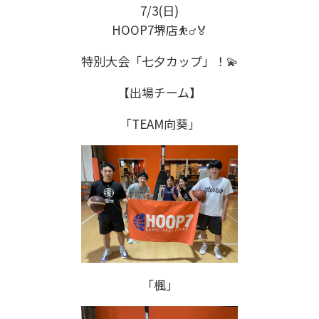
7/3(日)
HOOP7堺店⛹️‍♂️🏅
特別大会「七夕カップ」！💫
【出場チーム】
「TEAM向葵」
「楓」