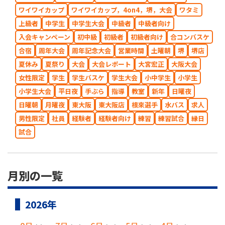
ワイワイカップ
ワイワイカップ，4on4，堺，大会
ワタミ
上級者
中学生
中学生大会
中級者
中級者向け
入会キャンペーン
初中級
初級者
初級者向け
合コンバスケ
合宿
周年大会
周年記念大会
営業時間
土曜朝
堺
堺店
夏休み
夏祭り
大会
大会レポート
大宮宏正
大阪大会
女性限定
学生
学生バスケ
学生大会
小中学生
小学生
小学生大会
平日夜
手ぶら
指導
教室
新年
日曜夜
日曜朝
月曜夜
東大阪
東大阪店
根來選手
水バス
求人
男性限定
社員
経験者
経験者向け
練習
練習試合
縁日
試合
月別の一覧
2026年