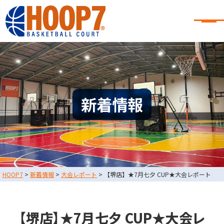
大阪・東大阪・堺のバスケコート
レンタル｜HOOP7
大阪・東大阪・堺のバスケコートレンタル｜HOOP7
HOME
初めての方へ
東大阪店
堺店
大会・イベント情報
新着情報
HOOPERSスクール
バスケ×BBQ
お知らせ
スタッフブログ
お問い合わせ
利用規約
運営会社情報
HOOP7
>
新着情報
>
大会レポート
>
【堺店】★7月七夕 CUP★大会レポート
採用情報
0729-65-6060
東大阪店
TEL.
【堺店】★7月七夕 CUP★大会レ