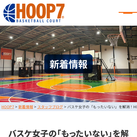
大阪・東大阪・堺のバスケコート
レンタル｜HOOP7
大阪・東大阪・堺のバスケコートレンタル｜HOOP7
HOME
初めての方へ
東大阪店
堺店
大会・イベント情報
新着情報
HOOPERSスクール
バスケ×BBQ
お知らせ
スタッフブログ
お問い合わせ
利用規約
運営会社情報
HOOP7
>
新着情報
>
スタッフブログ
>
バスケ女子の「もったいない」を解消！H
採用情報
0729-65-6060
東大阪店
TEL.
バスケ女子の「もったいない」を解