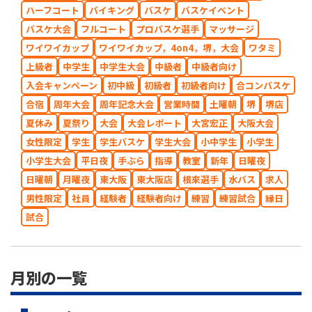
ハーフコート
バイキング
バスケ
バスケイベント
バスケ大会
フルコート
プロバスケ選手
マッサージ
ワイワイカップ
ワイワイカップ，4on4，堺，大会
ワタミ
上級者
中学生
中学生大会
中級者
中級者向け
入会キャンペーン
初中級
初級者
初級者向け
合コンバスケ
合宿
周年大会
周年記念大会
営業時間
土曜朝
堺
堺店
夏休み
夏祭り
大会
大会レポート
大宮宏正
大阪大会
女性限定
学生
学生バスケ
学生大会
小中学生
小学生
小学生大会
平日夜
手ぶら
指導
教室
新年
日曜夜
日曜朝
月曜夜
東大阪
東大阪店
根來選手
水バス
求人
男性限定
社員
経験者
経験者向け
練習
練習試合
縁日
試合
月別の一覧