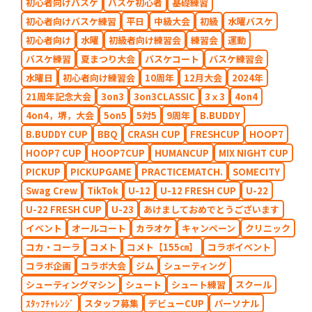
初心者向けバスケ
バスケ初心者
基礎練習
初心者向けバスケ練習
平日
中級大会
初級
水曜バスケ
初心者向け
水曜
初級者向け練習会
練習会
運動
バスケ練習
夏まつり大会
バスケコート
バスケ練習会
水曜日
初心者向け練習会
10周年
12月大会
2024年
21周年記念大会
3on3
3on3CLASSIC
3ｘ3
4on4
4on4，堺，大会
5on5
5対5
9周年
B.BUDDY
B.BUDDY CUP
BBQ
CRASH CUP
FRESHCUP
HOOP7
HOOP7 CUP
HOOP7CUP
HUMANCUP
MIX NIGHT CUP
PICKUP
PICKUPGAME
PRACTICEMATCH.
SOMECITY
Swag Crew
TikTok
U-12
U-12 FRESH CUP
U-22
U-22 FRESH CUP
U-23
あけましておめでとうございます
イベント
オールコート
カラオケ
キャンペーン
クリニック
コカ・コーラ
コメト
コメト【155㎝】
コラボイベント
コラボ企画
コラボ大会
ジム
シューティング
シューティングマシン
シュート
シュート練習
スクール
ｽﾀｯﾌﾁｬﾚﾝｼﾞ
スタッフ募集
デビューCUP
パーソナル