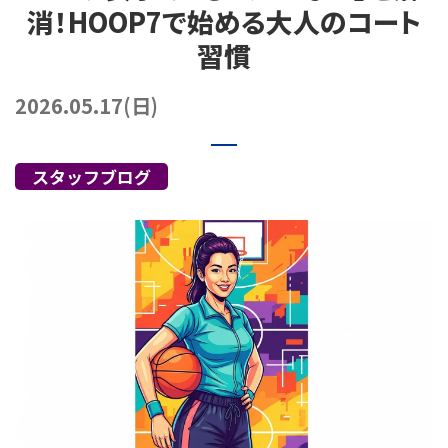
消！HOOP7で始める大人のコート
072-249-8382
堺店
TEL.
習慣
コート利用予約
2026.05.17(日)
スタッフブログ