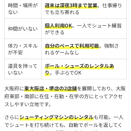
時間・場所が
週末は深夜3時まで営業
。仕事帰り
ない
でも立ち寄れる
個人利用OK
。一人でシュート練習
仲間がいない
ができる
体力・スキル
自分のペースで利用可能
。強制さ
が不安
れるゲームなし
道具を持って
ボール・シューズのレンタルあ
いない
り
。手ぶらでOK
大阪府に
東大阪店・堺店の2店舗
を展開しており、大阪
府東部・南部に在住・在勤・在学の方にとってアクセ
スしやすい立地です。
さらに
シューティングマシンのレンタル
も可能。一人
でシュートを打ち続けても、自動でボールを返してく