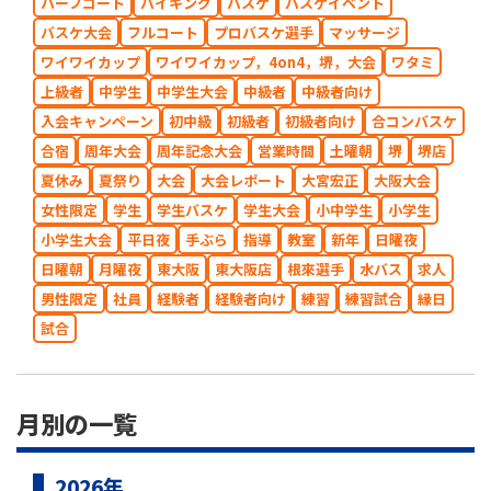
ハーフコート
バイキング
バスケ
バスケイベント
バスケ大会
フルコート
プロバスケ選手
マッサージ
ワイワイカップ
ワイワイカップ，4on4，堺，大会
ワタミ
上級者
中学生
中学生大会
中級者
中級者向け
入会キャンペーン
初中級
初級者
初級者向け
合コンバスケ
合宿
周年大会
周年記念大会
営業時間
土曜朝
堺
堺店
夏休み
夏祭り
大会
大会レポート
大宮宏正
大阪大会
女性限定
学生
学生バスケ
学生大会
小中学生
小学生
小学生大会
平日夜
手ぶら
指導
教室
新年
日曜夜
日曜朝
月曜夜
東大阪
東大阪店
根來選手
水バス
求人
男性限定
社員
経験者
経験者向け
練習
練習試合
縁日
試合
月別の一覧
2026年