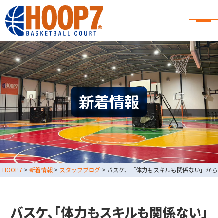
大阪・東大阪・堺のバスケコート
レンタル｜HOOP7
大阪・東大阪・堺のバスケコートレンタル｜HOOP7
HOME
初めての方へ
東大阪店
堺店
大会・イベント情報
新着情報
HOOPERSスクール
バスケ×BBQ
お知らせ
スタッフブログ
お問い合わせ
利用規約
運営会社情報
HOOP7
>
新着情報
>
スタッフブログ
>
バスケ、「体力もスキルも関係ない」から
採用情報
0729-65-6060
東大阪店
TEL.
バスケ、「体力もスキルも関係ない」