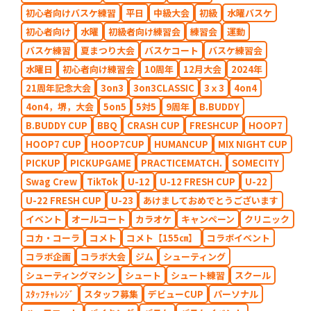
初心者向けバスケ練習
平日
中級大会
初級
水曜バスケ
初心者向け
水曜
初級者向け練習会
練習会
運動
バスケ練習
夏まつり大会
バスケコート
バスケ練習会
水曜日
初心者向け練習会
10周年
12月大会
2024年
21周年記念大会
3on3
3on3CLASSIC
3ｘ3
4on4
4on4，堺，大会
5on5
5対5
9周年
B.BUDDY
B.BUDDY CUP
BBQ
CRASH CUP
FRESHCUP
HOOP7
HOOP7 CUP
HOOP7CUP
HUMANCUP
MIX NIGHT CUP
PICKUP
PICKUPGAME
PRACTICEMATCH.
SOMECITY
Swag Crew
TikTok
U-12
U-12 FRESH CUP
U-22
U-22 FRESH CUP
U-23
あけましておめでとうございます
イベント
オールコート
カラオケ
キャンペーン
クリニック
コカ・コーラ
コメト
コメト【155㎝】
コラボイベント
コラボ企画
コラボ大会
ジム
シューティング
シューティングマシン
シュート
シュート練習
スクール
ｽﾀｯﾌﾁｬﾚﾝｼﾞ
スタッフ募集
デビューCUP
パーソナル