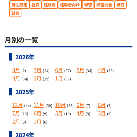
男性限定
社員
経験者
経験者向け
練習
練習試合
縁日
試合
月別の一覧
2026年
8月
7月
6月
5月
4月
(2)
(24)
(37)
(34)
(33)
3月
2月
1月
(34)
(29)
(36)
2025年
12月
11月
10月
9月
8月
(44)
(39)
(23)
(7)
(7)
7月
6月
5月
4月
3月
(12)
(9)
(10)
(9)
(5)
2月
1月
(8)
(6)
2024年