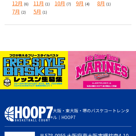
12月
11月
10月
9月
8月
(6)
(1)
(7)
(4)
(1)
7月
5月
(2)
(1)
大阪・東大阪・堺のバスケコートレンタ
ル｜HOOP7
〒578-0955 大阪府東大阪市横枕南4-10