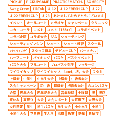
PICKUP
PICKUPGAME
PRACTICEMATCH.
SOMECITY
Swag Crew
TikTok
U-12
U-12 FRESH CUP
U-22
U-22 FRESH CUP
U-23
あけましておめでとうございます
イベント
オールコート
カラオケ
キャンペーン
クリニック
コカ・コーラ
コメト
コメト【155㎝】
コラボイベント
コラボ企画
コラボ大会
ジム
シューティング
シューティングマシン
シュート
シュート練習
スクール
ｽﾀｯﾌﾁｬﾚﾝｼﾞ
スタッフ募集
デビューCUP
パーソナル
ハーフコート
バイキング
バスケ
バスケイベント
バスケ大会
フルコート
プロバスケ選手
マッサージ
ワイワイカップ
ワイワイカップ，4on4，堺，大会
ワタミ
上級者
中学生
中学生大会
中級者
中級者向け
入会キャンペーン
初中級
初級者
初級者向け
合コンバスケ
合宿
周年大会
周年記念大会
営業時間
土曜朝
堺
堺店
夏休み
夏祭り
大会
大会レポート
大宮宏正
大阪大会
女性限定
学生
学生バスケ
学生大会
小中学生
小学生
小学生大会
平日夜
手ぶら
指導
教室
新年
日曜夜