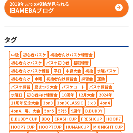
2019年までの投稿が見られる
旧AMEBAブログ
タグ
中級
初心者バスケ
初級者向けバスケ練習会
初心者向けバスケ
バスケ初心者
基礎練習
初心者向けバスケ練習
平日
中級大会
初級
水曜バスケ
初心者向け
水曜
初級者向け練習会
練習会
運動
バスケ練習
夏まつり大会
バスケコート
バスケ練習会
水曜日
初心者向け練習会
10周年
12月大会
2024年
21周年記念大会
3on3
3on3CLASSIC
3ｘ3
4on4
4on4，堺，大会
5on5
5対5
9周年
B.BUDDY
B.BUDDY CUP
BBQ
CRASH CUP
FRESHCUP
HOOP7
HOOP7 CUP
HOOP7CUP
HUMANCUP
MIX NIGHT CUP