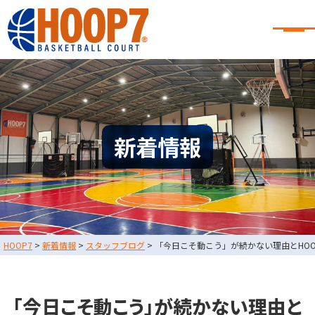
大阪・東大阪・堺のバスケコート
レンタル｜HOOP7
大阪・東大阪・堺のバスケコートレンタル｜HOOP7
HOME
初めての方へ
東大阪店
堺店
大会・イベント情報
新着情報
HOOPERSスクール
バスケ×BBQ
お知らせ
スタッフブログ
お問い合わせ
利用規約
運営会社情報
HOOP7
>
新着情報
>
スタッフブログ
>
「今日こそ動こう」が続かない理由とHO
採用情報
0729-65-6060
東大阪店
TEL.
「今日こそ動こう」が続かない理由と