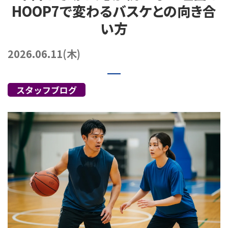
HOOP7で変わるバスケとの向き合
072-249-8382
堺店
TEL.
い方
コート利用予約
2026.06.11(木)
スタッフブログ