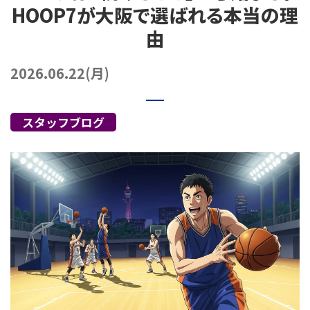
HOOP7が大阪で選ばれる本当の理
072-249-8382
堺店
TEL.
由
コート利用予約
2026.06.22(月)
スタッフブログ