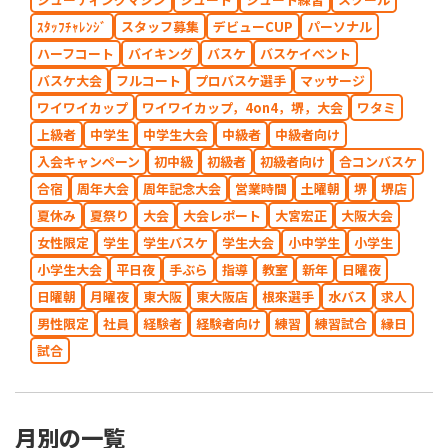
ｽﾀｯﾌﾁｬﾚﾝｼﾞ
スタッフ募集
デビューCUP
パーソナル
ハーフコート
バイキング
バスケ
バスケイベント
バスケ大会
フルコート
プロバスケ選手
マッサージ
ワイワイカップ
ワイワイカップ，4on4，堺，大会
ワタミ
上級者
中学生
中学生大会
中級者
中級者向け
入会キャンペーン
初中級
初級者
初級者向け
合コンバスケ
合宿
周年大会
周年記念大会
営業時間
土曜朝
堺
堺店
夏休み
夏祭り
大会
大会レポート
大宮宏正
大阪大会
女性限定
学生
学生バスケ
学生大会
小中学生
小学生
小学生大会
平日夜
手ぶら
指導
教室
新年
日曜夜
日曜朝
月曜夜
東大阪
東大阪店
根來選手
水バス
求人
男性限定
社員
経験者
経験者向け
練習
練習試合
縁日
試合
月別の一覧