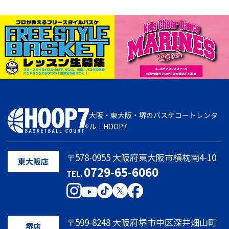
大阪・東大阪・堺のバスケコートレンタ
ル｜HOOP7
〒578-0955 大阪府東大阪市横枕南4-10
東大阪店
0729-65-6060
TEL.
〒599-8248 大阪府堺市中区深井畑山町
堺店