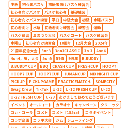
中級
初心者バスケ
初級者向けバスケ練習会
初心者向けバスケ
バスケ初心者
基礎練習
初心者向けバスケ練習
平日
中級大会
初級
水曜バスケ
初心者向け
水曜
初級者向け練習会
練習会
運動
バスケ練習
夏まつり大会
バスケコート
バスケ練習会
水曜日
初心者向け練習会
10周年
12月大会
2024年
21周年記念大会
3on3
3on3CLASSIC
3ｘ3
4on4
4on4，堺，大会
5on5
5対5
9周年
B.BUDDY
B.BUDDY CUP
BBQ
CRASH CUP
FRESHCUP
HOOP7
HOOP7 CUP
HOOP7CUP
HUMANCUP
MIX NIGHT CUP
PICKUP
PICKUPGAME
PRACTICEMATCH.
SOMECITY
Swag Crew
TikTok
U-12
U-12 FRESH CUP
U-22
U-22 FRESH CUP
U-23
あけましておめでとうございます
イベント
オールコート
カラオケ
キャンペーン
クリニック
コカ・コーラ
コメト
コメト【155㎝】
コラボイベント
コラボ企画
コラボ大会
ジム
シューティング
シューティングマシン
シュート
シュート練習
スクール