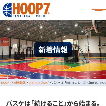
大阪・東大阪・堺のバスケコート
レンタル｜HOOP7
大阪・東大阪・堺のバスケコートレンタル｜HOOP7
HOME
初めての方へ
東大阪店
堺店
大会・イベント情報
新着情報
HOOPERSスクール
バスケ×BBQ
お知らせ
スタッフブログ
お問い合わせ
利用規約
運営会社情報
HOOP7
>
新着情報
>
スタッフブログ
>
バスケは「続けること」から始まる。HO
採用情報
0729-65-6060
東大阪店
TEL.
バスケは「続けること」から始まる。