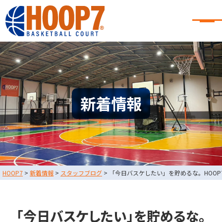
大阪・東大阪・堺のバスケコート
レンタル｜HOOP7
大阪・東大阪・堺のバスケコートレンタル｜HOOP7
HOME
初めての方へ
東大阪店
堺店
大会・イベント情報
新着情報
HOOPERSスクール
バスケ×BBQ
お知らせ
スタッフブログ
お問い合わせ
利用規約
運営会社情報
HOOP7
>
新着情報
>
スタッフブログ
>
「今日バスケしたい」を貯めるな。HOOP
採用情報
0729-65-6060
東大阪店
TEL.
「今日バスケしたい」を貯めるな。