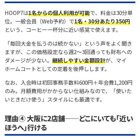
HOOP7は
1名からの個人利用が可能
で、料金は30分単
位。一般会員（Web予約）で
1名・30分あたり350円
という、コーヒー一杯分に近い感覚で使えます。
「毎回大金を払うのは続かない」という声をよく聞き
ますが、この価格設定なら週2〜3回通っても財布への
ダメージが少ない。
継続しやすい金額設計
が、マイ
ホームコートとしての定着を後押しします。
なお、入会時は初回事務手数料600円＋年会費1,200円
のみ。月額費用がかからない仕組みなので、「使いた
いときだけ使う」スタイルにも最適です。
理由④ 大阪に2店舗——どこにいても「近い
ほうへ」行ける