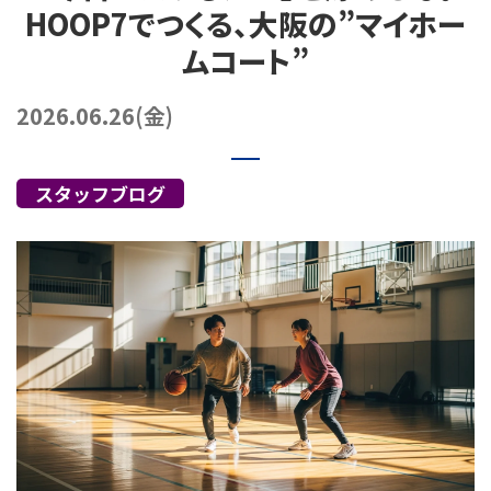
HOOP7でつくる、大阪の”マイホー
072-249-8382
堺店
TEL.
ムコート”
コート利用予約
2026.06.26(金)
スタッフブログ