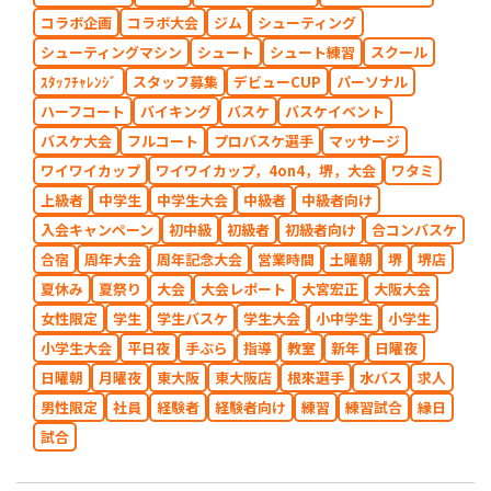
コラボ企画
コラボ大会
ジム
シューティング
シューティングマシン
シュート
シュート練習
スクール
ｽﾀｯﾌﾁｬﾚﾝｼﾞ
スタッフ募集
デビューCUP
パーソナル
ハーフコート
バイキング
バスケ
バスケイベント
バスケ大会
フルコート
プロバスケ選手
マッサージ
ワイワイカップ
ワイワイカップ，4on4，堺，大会
ワタミ
上級者
中学生
中学生大会
中級者
中級者向け
入会キャンペーン
初中級
初級者
初級者向け
合コンバスケ
合宿
周年大会
周年記念大会
営業時間
土曜朝
堺
堺店
夏休み
夏祭り
大会
大会レポート
大宮宏正
大阪大会
女性限定
学生
学生バスケ
学生大会
小中学生
小学生
小学生大会
平日夜
手ぶら
指導
教室
新年
日曜夜
日曜朝
月曜夜
東大阪
東大阪店
根來選手
水バス
求人
男性限定
社員
経験者
経験者向け
練習
練習試合
縁日
試合