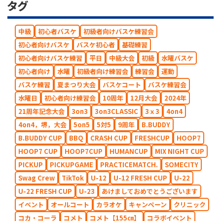
タグ
中級
初心者バスケ
初級者向けバスケ練習会
初心者向けバスケ
バスケ初心者
基礎練習
初心者向けバスケ練習
平日
中級大会
初級
水曜バスケ
初心者向け
水曜
初級者向け練習会
練習会
運動
バスケ練習
夏まつり大会
バスケコート
バスケ練習会
水曜日
初心者向け練習会
10周年
12月大会
2024年
21周年記念大会
3on3
3on3CLASSIC
3ｘ3
4on4
4on4，堺，大会
5on5
5対5
9周年
B.BUDDY
B.BUDDY CUP
BBQ
CRASH CUP
FRESHCUP
HOOP7
HOOP7 CUP
HOOP7CUP
HUMANCUP
MIX NIGHT CUP
PICKUP
PICKUPGAME
PRACTICEMATCH.
SOMECITY
Swag Crew
TikTok
U-12
U-12 FRESH CUP
U-22
U-22 FRESH CUP
U-23
あけましておめでとうございます
イベント
オールコート
カラオケ
キャンペーン
クリニック
コカ・コーラ
コメト
コメト【155㎝】
コラボイベント