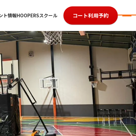
コート利用予約
ント情報
HOOPERSスクール
7
参加費用
ルール・レベル
よくある質問
大会規約
大会予約履歴