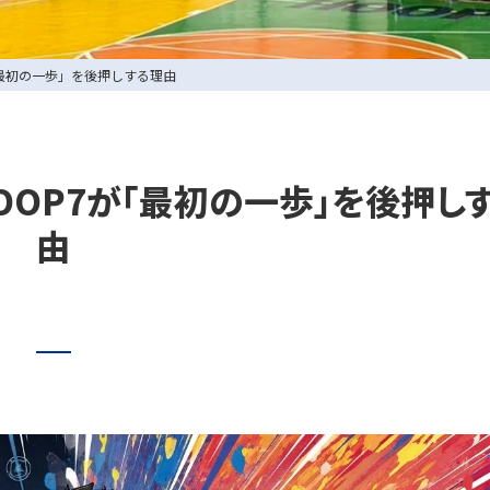
「最初の一歩」を後押しする理由
OOP7が「最初の一歩」を後押し
由
0729-65-6060
.
072-249-8382
.
コート利用予約