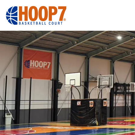
大阪・東大阪・堺のバスケコートレンタル｜HOOP7
HOME
初めての方へ
東大阪店
堺店
大会・イベント
HOOPERSス
バスケ×BBQ
お知らせ