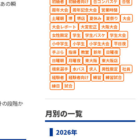
初級者
初級者向け
合コンバスケ
合宿
たあの瞬
周年大会
周年記念大会
営業時間
土曜朝
堺
堺店
夏休み
夏祭り
大会
大会レポート
大宮宏正
大阪大会
女性限定
学生
学生バスケ
学生大会
小中学生
小学生
小学生大会
平日夜
手ぶら
指導
教室
新年
日曜夜
日曜朝
月曜夜
東大阪
東大阪店
根來選手
水バス
求人
男性限定
社員
経験者
経験者向け
練習
練習試合
縁日
試合
計の段階か
月別の一覧
2026年