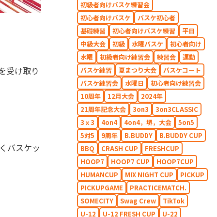
初級者向けバスケ練習会
初心者向けバスケ
バスケ初心者
基礎練習
初心者向けバスケ練習
平日
中級大会
初級
水曜バスケ
初心者向け
水曜
初級者向け練習会
練習会
運動
を受け取り
バスケ練習
夏まつり大会
バスケコート
バスケ練習会
水曜日
初心者向け練習会
10周年
12月大会
2024年
21周年記念大会
3on3
3on3CLASSIC
3ｘ3
4on4
4on4，堺，大会
5on5
5対5
9周年
B.BUDDY
B.BUDDY CUP
置くバスケッ
BBQ
CRASH CUP
FRESHCUP
HOOP7
HOOP7 CUP
HOOP7CUP
HUMANCUP
MIX NIGHT CUP
PICKUP
PICKUPGAME
PRACTICEMATCH.
SOMECITY
Swag Crew
TikTok
U-12
U-12 FRESH CUP
U-22