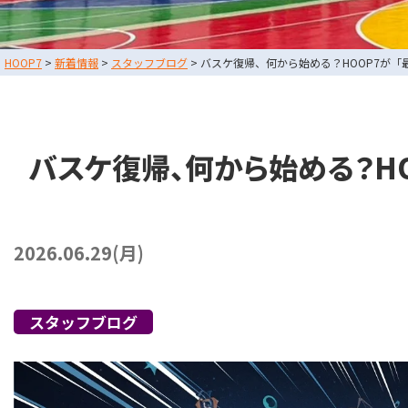
スタッフブログ
HOOP7
>
新着情報
>
スタッフブログ
>
バスケ復帰、何から始める？HOOP7が
お問い合わせ
利用規約
運営会社情報
バスケ復帰、何から始める？H
採用情報
2026.06.29(月)
東大阪店
TEL
堺店
TEL
スタッフブログ