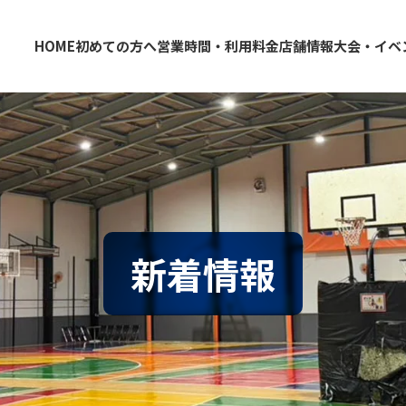
HOME
初めての方へ
営業時間・利用料金
店舗情報
大会・イベ
大阪・東大阪・堺のバスケコートレンタル｜HOOP
東大阪店
堺店
新着情報
情報
クール