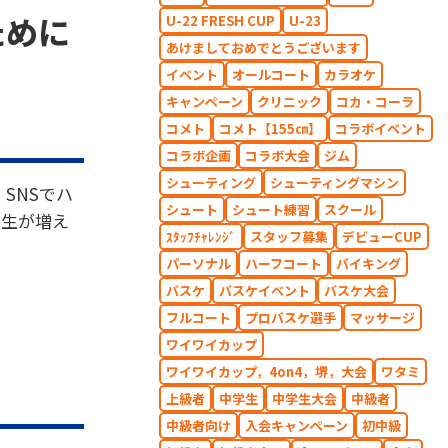
ために
U-22 FRESH CUP
U-23
あけましておめでとうございます
イベント
オールコート
カラオケ
キャンペーン
クリニック
コカ・コーラ
コメト
コメト【155㎝】
コラボイベント
コラボ企画
コラボ大会
ジム
シューティング
シューティングマシン
SNSでハ
シュート
シュート練習
スクール
学生が増え
ｽﾀｯﾌﾁｬﾚﾝｼﾞ
スタッフ募集
デビューCUP
パーソナル
ハーフコート
バイキング
バスケ
バスケイベント
バスケ大会
フルコート
プロバスケ選手
マッサージ
ワイワイカップ
ワイワイカップ，4on4，堺，大会
ワタミ
上級者
中学生
中学生大会
中級者
中級者向け
入会キャンペーン
初中級