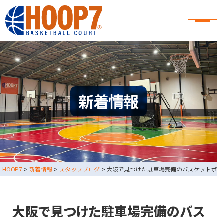
大阪・東大阪・堺のバスケコート
レンタル｜HOOP7
大阪・東大阪・堺のバスケコートレンタル｜HOOP7
HOME
初めての方へ
東大阪店
堺店
大会・イベント情報
新着情報
HOOPERSスクール
バスケ×BBQ
お知らせ
スタッフブログ
お問い合わせ
利用規約
運営会社情報
HOOP7
>
新着情報
>
スタッフブログ
>
大阪で見つけた駐車場完備のバスケットボ
採用情報
0729-65-6060
東大阪店
TEL.
大阪で見つけた駐車場完備のバス