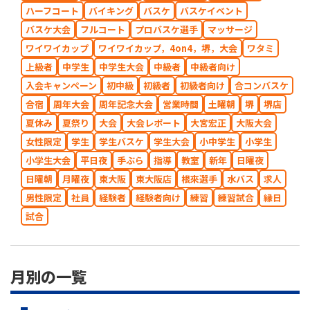
ハーフコート
バイキング
バスケ
バスケイベント
バスケ大会
フルコート
プロバスケ選手
マッサージ
ワイワイカップ
ワイワイカップ，4on4，堺，大会
ワタミ
上級者
中学生
中学生大会
中級者
中級者向け
入会キャンペーン
初中級
初級者
初級者向け
合コンバスケ
合宿
周年大会
周年記念大会
営業時間
土曜朝
堺
堺店
夏休み
夏祭り
大会
大会レポート
大宮宏正
大阪大会
女性限定
学生
学生バスケ
学生大会
小中学生
小学生
小学生大会
平日夜
手ぶら
指導
教室
新年
日曜夜
日曜朝
月曜夜
東大阪
東大阪店
根來選手
水バス
求人
男性限定
社員
経験者
経験者向け
練習
練習試合
縁日
試合
月別の一覧