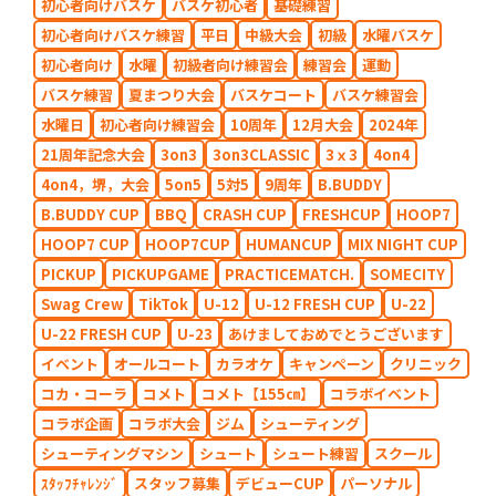
初心者向けバスケ
バスケ初心者
基礎練習
初心者向けバスケ練習
平日
中級大会
初級
水曜バスケ
初心者向け
水曜
初級者向け練習会
練習会
運動
バスケ練習
夏まつり大会
バスケコート
バスケ練習会
水曜日
初心者向け練習会
10周年
12月大会
2024年
21周年記念大会
3on3
3on3CLASSIC
3ｘ3
4on4
4on4，堺，大会
5on5
5対5
9周年
B.BUDDY
B.BUDDY CUP
BBQ
CRASH CUP
FRESHCUP
HOOP7
HOOP7 CUP
HOOP7CUP
HUMANCUP
MIX NIGHT CUP
PICKUP
PICKUPGAME
PRACTICEMATCH.
SOMECITY
Swag Crew
TikTok
U-12
U-12 FRESH CUP
U-22
U-22 FRESH CUP
U-23
あけましておめでとうございます
イベント
オールコート
カラオケ
キャンペーン
クリニック
コカ・コーラ
コメト
コメト【155㎝】
コラボイベント
コラボ企画
コラボ大会
ジム
シューティング
シューティングマシン
シュート
シュート練習
スクール
ｽﾀｯﾌﾁｬﾚﾝｼﾞ
スタッフ募集
デビューCUP
パーソナル