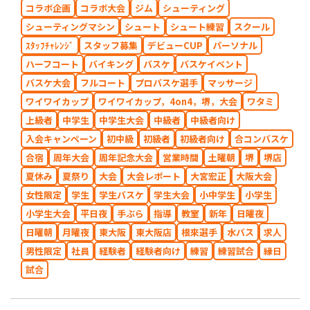
コラボ企画
コラボ大会
ジム
シューティング
シューティングマシン
シュート
シュート練習
スクール
ｽﾀｯﾌﾁｬﾚﾝｼﾞ
スタッフ募集
デビューCUP
パーソナル
ハーフコート
バイキング
バスケ
バスケイベント
バスケ大会
フルコート
プロバスケ選手
マッサージ
ワイワイカップ
ワイワイカップ，4on4，堺，大会
ワタミ
上級者
中学生
中学生大会
中級者
中級者向け
入会キャンペーン
初中級
初級者
初級者向け
合コンバスケ
合宿
周年大会
周年記念大会
営業時間
土曜朝
堺
堺店
夏休み
夏祭り
大会
大会レポート
大宮宏正
大阪大会
女性限定
学生
学生バスケ
学生大会
小中学生
小学生
小学生大会
平日夜
手ぶら
指導
教室
新年
日曜夜
日曜朝
月曜夜
東大阪
東大阪店
根來選手
水バス
求人
男性限定
社員
経験者
経験者向け
練習
練習試合
縁日
試合