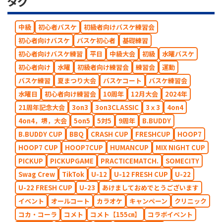
タグ
中級
初心者バスケ
初級者向けバスケ練習会
初心者向けバスケ
バスケ初心者
基礎練習
初心者向けバスケ練習
平日
中級大会
初級
水曜バスケ
初心者向け
水曜
初級者向け練習会
練習会
運動
バスケ練習
夏まつり大会
バスケコート
バスケ練習会
水曜日
初心者向け練習会
10周年
12月大会
2024年
21周年記念大会
3on3
3on3CLASSIC
3ｘ3
4on4
4on4，堺，大会
5on5
5対5
9周年
B.BUDDY
B.BUDDY CUP
BBQ
CRASH CUP
FRESHCUP
HOOP7
HOOP7 CUP
HOOP7CUP
HUMANCUP
MIX NIGHT CUP
PICKUP
PICKUPGAME
PRACTICEMATCH.
SOMECITY
Swag Crew
TikTok
U-12
U-12 FRESH CUP
U-22
U-22 FRESH CUP
U-23
あけましておめでとうございます
イベント
オールコート
カラオケ
キャンペーン
クリニック
コカ・コーラ
コメト
コメト【155㎝】
コラボイベント