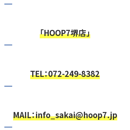
「HOOP7堺店」
TEL：072-249-8382
MAIL：info_sakai@hoop7.jp