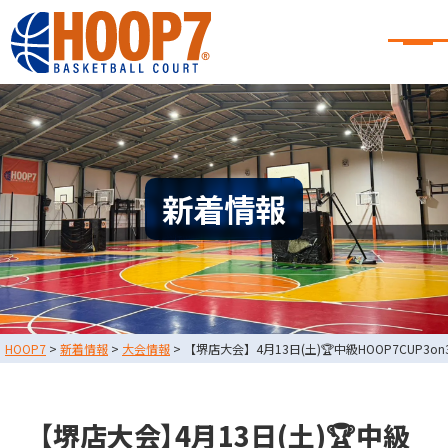
大阪・東大阪・堺のバスケコート
レンタル｜HOOP7
大阪・東大阪・堺のバスケコートレンタル｜HOOP7
HOME
初めての方へ
東大阪店
堺店
大会・イベント情報
新着情報
HOOPERSスクール
バスケ×BBQ
お知らせ
スタッフブログ
お問い合わせ
利用規約
運営会社情報
HOOP7
>
新着情報
>
大会情報
>
【堺店大会】4月13日(土)🏆中級HOOP7CUP3
採用情報
0729-65-6060
東大阪店
TEL.
【堺店大会】4月13日(土)🏆中級