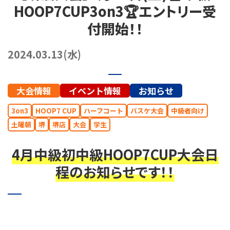
HOOP7CUP3on3🏆エントリー受
072-249-8382
堺店
TEL.
付開始！！
コート利用予約
2024.03.13(水)
大会情報
イベント情報
お知らせ
3on3
HOOP7 CUP
ハーフコート
バスケ大会
中級者向け
土曜朝
堺
堺店
大会
学生
4月中級初中級HOOP7CUP大会日
程のお知らせです！！