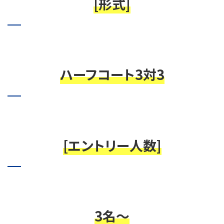
[形式]
ハーフコート3対3
[エントリー人数]
3名～