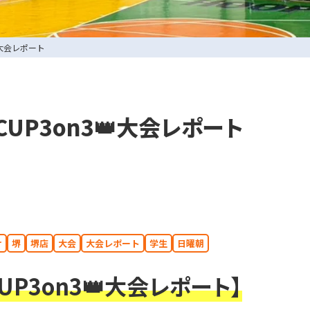
大会レポート
CUP3on3👑大会レポート
0729-65-6060
.
072-249-8382
.
け
堺
堺店
大会
大会レポート
学生
日曜朝
CUP3on3👑大会レポート】
コート利用予約