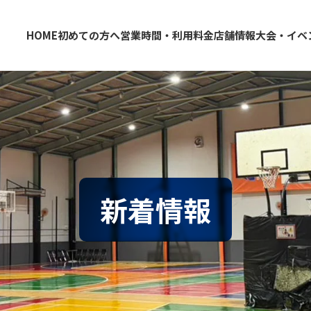
HOME
初めての方へ
営業時間・利用料金
店舗情報
大会・イベ
大阪・東大阪・堺のバスケコートレンタル｜HOOP
東大阪店
堺店
新着情報
情報
クール