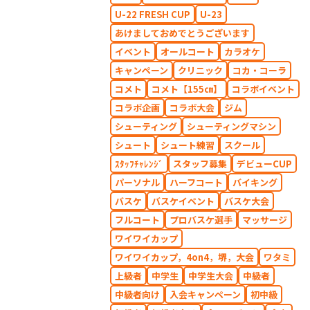
U-22 FRESH CUP
U-23
あけましておめでとうございます
イベント
オールコート
カラオケ
キャンペーン
クリニック
コカ・コーラ
コメト
コメト【155㎝】
コラボイベント
コラボ企画
コラボ大会
ジム
シューティング
シューティングマシン
シュート
シュート練習
スクール
ｽﾀｯﾌﾁｬﾚﾝｼﾞ
スタッフ募集
デビューCUP
パーソナル
ハーフコート
バイキング
バスケ
バスケイベント
バスケ大会
フルコート
プロバスケ選手
マッサージ
ワイワイカップ
ワイワイカップ，4on4，堺，大会
ワタミ
上級者
中学生
中学生大会
中級者
中級者向け
入会キャンペーン
初中級