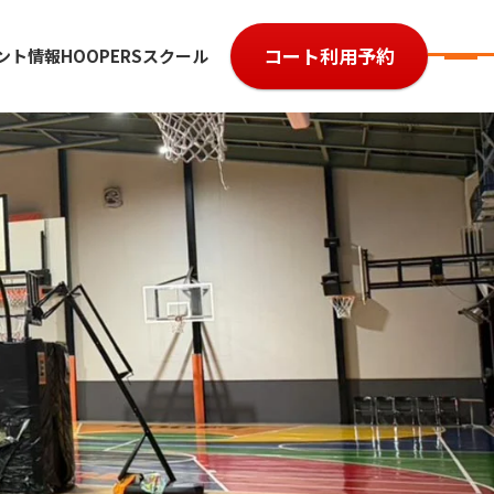
コート利用予約
ント情報
HOOPERSスクール
7
参加費用
ルール・レベル
よくある質問
大会規約
大会予約履歴