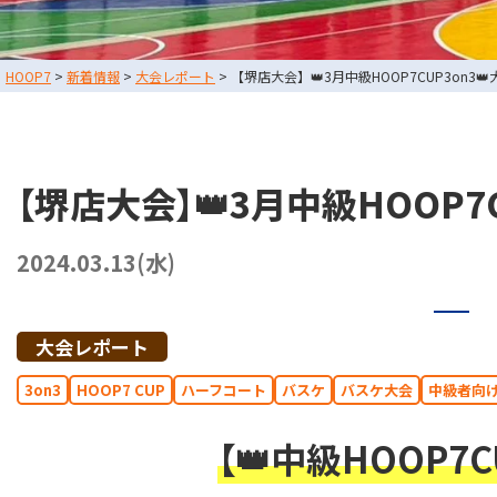
スタッフブログ
HOOP7
>
新着情報
>
大会レポート
>
【堺店大会】👑3月中級HOOP7CUP3on3
お問い合わせ
利用規約
運営会社情報
【堺店大会】👑3月中級HOOP7
採用情報
2024.03.13(水)
東大阪店
TEL
大会レポート
堺店
TEL
3on3
HOOP7 CUP
ハーフコート
バスケ
バスケ大会
中級者向
【👑中級HOOP7