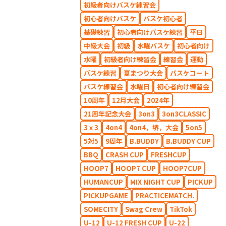
初級者向けバスケ練習会
初心者向けバスケ
バスケ初心者
基礎練習
初心者向けバスケ練習
平日
中級大会
初級
水曜バスケ
初心者向け
水曜
初級者向け練習会
練習会
運動
バスケ練習
夏まつり大会
バスケコート
バスケ練習会
水曜日
初心者向け練習会
10周年
12月大会
2024年
21周年記念大会
3on3
3on3CLASSIC
3ｘ3
4on4
4on4，堺，大会
5on5
5対5
9周年
B.BUDDY
B.BUDDY CUP
BBQ
CRASH CUP
FRESHCUP
HOOP7
HOOP7 CUP
HOOP7CUP
HUMANCUP
MIX NIGHT CUP
PICKUP
PICKUPGAME
PRACTICEMATCH.
SOMECITY
Swag Crew
TikTok
U-12
U-12 FRESH CUP
U-22