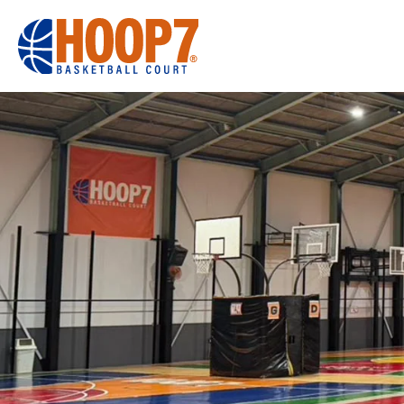
大阪・東大阪・堺のバスケコートレンタル｜HOOP7
HOME
初めての方へ
東大阪店
堺店
大会・イベント
HOOPERSス
バスケ×BBQ
お知らせ