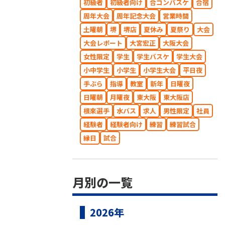
初級者
初級者向け
合コンバスケ
合宿
周年大会
周年記念大会
営業時間
土曜朝
堺
堺店
夏休み
夏祭り
大会
大会レポート
大宮宏正
大阪大会
女性限定
学生
学生バスケ
学生大会
小中学生
小学生
小学生大会
平日夜
手ぶら
指導
教室
新年
日曜夜
日曜朝
月曜夜
東大阪
東大阪店
根來選手
水バス
求人
男性限定
社員
経験者
経験者向け
練習
練習試合
縁日
試合
月別の一覧
2026年