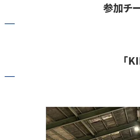
参加チ
「K