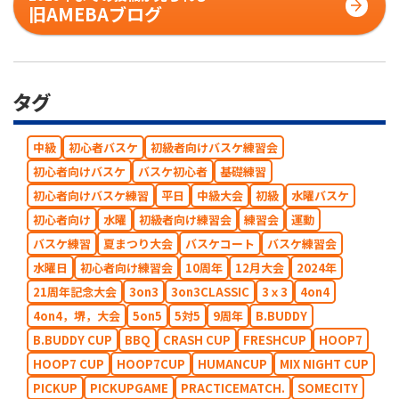
旧AMEBAブログ
タグ
中級
初心者バスケ
初級者向けバスケ練習会
初心者向けバスケ
バスケ初心者
基礎練習
初心者向けバスケ練習
平日
中級大会
初級
水曜バスケ
初心者向け
水曜
初級者向け練習会
練習会
運動
バスケ練習
夏まつり大会
バスケコート
バスケ練習会
水曜日
初心者向け練習会
10周年
12月大会
2024年
21周年記念大会
3on3
3on3CLASSIC
3ｘ3
4on4
4on4，堺，大会
5on5
5対5
9周年
B.BUDDY
B.BUDDY CUP
BBQ
CRASH CUP
FRESHCUP
HOOP7
HOOP7 CUP
HOOP7CUP
HUMANCUP
MIX NIGHT CUP
PICKUP
PICKUPGAME
PRACTICEMATCH.
SOMECITY