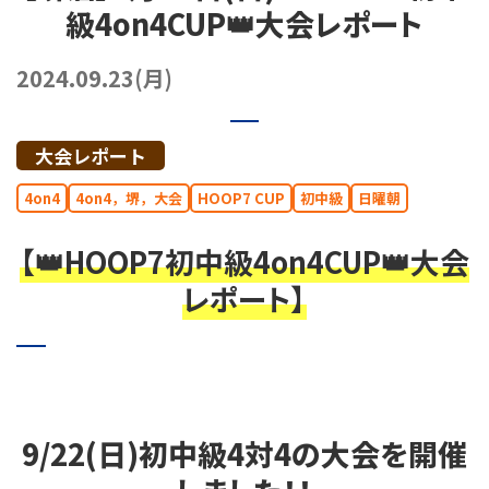
級4on4CUP👑大会レポート
072-249-8382
堺店
TEL.
2024.09.23(月)
コート利用予約
大会レポート
4on4
4on4，堺，大会
HOOP7 CUP
初中級
日曜朝
【👑HOOP7初中級4on4CUP
👑大会
レポート】
9/22(日)初中級4対4の大会を開催