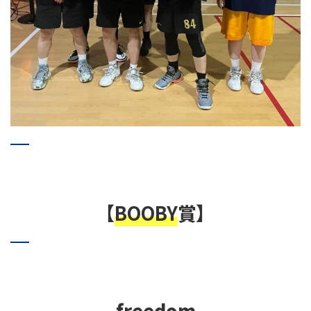
【
BOOBY
賞】
freedom