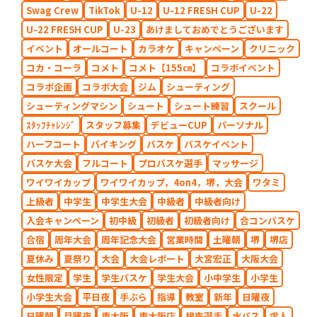
Swag Crew
TikTok
U-12
U-12 FRESH CUP
U-22
U-22 FRESH CUP
U-23
あけましておめでとうございます
イベント
オールコート
カラオケ
キャンペーン
クリニック
コカ・コーラ
コメト
コメト【155㎝】
コラボイベント
コラボ企画
コラボ大会
ジム
シューティング
シューティングマシン
シュート
シュート練習
スクール
ｽﾀｯﾌﾁｬﾚﾝｼﾞ
スタッフ募集
デビューCUP
パーソナル
ハーフコート
バイキング
バスケ
バスケイベント
バスケ大会
フルコート
プロバスケ選手
マッサージ
ワイワイカップ
ワイワイカップ，4on4，堺，大会
ワタミ
上級者
中学生
中学生大会
中級者
中級者向け
入会キャンペーン
初中級
初級者
初級者向け
合コンバスケ
合宿
周年大会
周年記念大会
営業時間
土曜朝
堺
堺店
夏休み
夏祭り
大会
大会レポート
大宮宏正
大阪大会
女性限定
学生
学生バスケ
学生大会
小中学生
小学生
小学生大会
平日夜
手ぶら
指導
教室
新年
日曜夜
日曜朝
月曜夜
東大阪
東大阪店
根來選手
水バス
求人