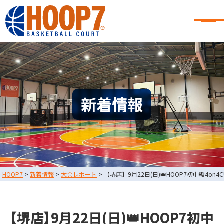
大阪・東大阪・堺のバスケコート
レンタル｜HOOP7
大阪・東大阪・堺のバスケコートレンタル｜HOOP7
HOME
初めての方へ
東大阪店
堺店
大会・イベント情報
新着情報
HOOPERSスクール
バスケ×BBQ
お知らせ
スタッフブログ
お問い合わせ
利用規約
運営会社情報
HOOP7
>
新着情報
>
大会レポート
>
【堺店】9月22日(日)👑HOOP7初中級4on4
採用情報
0729-65-6060
東大阪店
TEL.
【堺店】9月22日(日)👑HOOP7初中