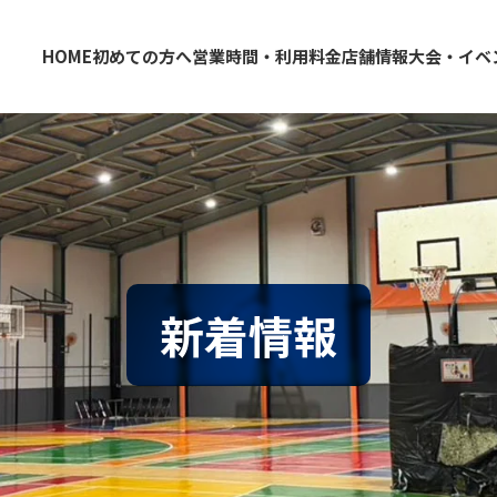
HOME
初めての方へ
営業時間・利用料金
店舗情報
大会・イベ
大阪・東大阪・堺のバスケコートレンタル｜HOOP
東大阪店
堺店
新着情報
情報
クール