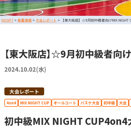
スタッフブログ
HOOP7
>
新着情報
>
大会レポート
>
【東大阪店】☆9月初中級者向けMIX NIGHT
お問い合わせ
利用規約
運営会社情報
【東大阪店】☆9月初中級者向けMI
採用情報
2024.10.02(水)
東大阪店
TEL
大会レポート
堺店
TEL
4on4
MIX NIGHT CUP
オールコート
バスケ大会
初中級
大会
初中級MIX NIGHT CUP4o