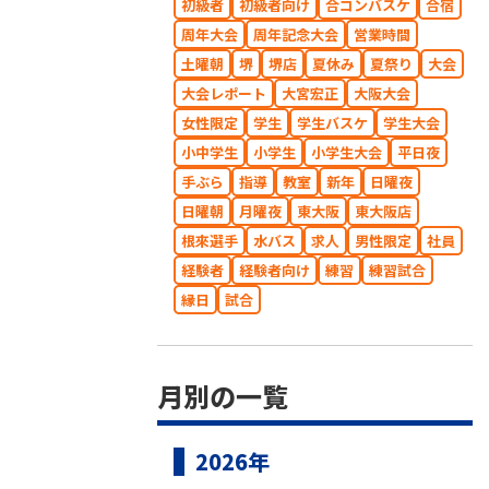
初級者
初級者向け
合コンバスケ
合宿
周年大会
周年記念大会
営業時間
土曜朝
堺
堺店
夏休み
夏祭り
大会
大会レポート
大宮宏正
大阪大会
女性限定
学生
学生バスケ
学生大会
小中学生
小学生
小学生大会
平日夜
手ぶら
指導
教室
新年
日曜夜
日曜朝
月曜夜
東大阪
東大阪店
根來選手
水バス
求人
男性限定
社員
経験者
経験者向け
練習
練習試合
縁日
試合
月別の一覧
2026年