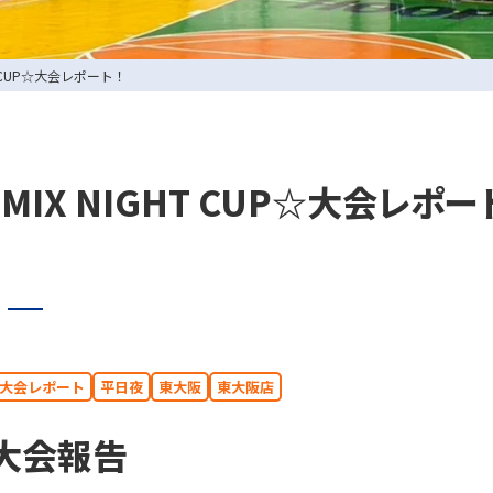
 CUP☆大会レポート！
X NIGHT CUP☆大会レポー
0729-65-6060
.
072-249-8382
.
大会レポート
平日夜
東大阪
東大阪店
n4大会報告
コート利用予約