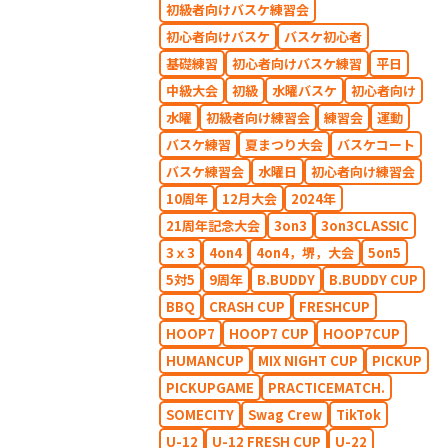
初級者向けバスケ練習会
初心者向けバスケ
バスケ初心者
基礎練習
初心者向けバスケ練習
平日
中級大会
初級
水曜バスケ
初心者向け
水曜
初級者向け練習会
練習会
運動
バスケ練習
夏まつり大会
バスケコート
バスケ練習会
水曜日
初心者向け練習会
10周年
12月大会
2024年
21周年記念大会
3on3
3on3CLASSIC
3ｘ3
4on4
4on4，堺，大会
5on5
5対5
9周年
B.BUDDY
B.BUDDY CUP
BBQ
CRASH CUP
FRESHCUP
HOOP7
HOOP7 CUP
HOOP7CUP
HUMANCUP
MIX NIGHT CUP
PICKUP
PICKUPGAME
PRACTICEMATCH.
SOMECITY
Swag Crew
TikTok
U-12
U-12 FRESH CUP
U-22