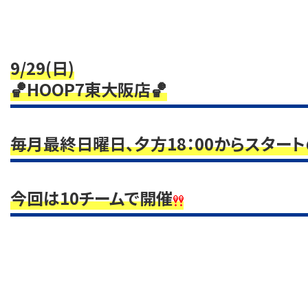
9/29(日)
🏀HOOP7東大阪店🏀
毎月最終日曜日、夕方18：00からスタート
今回は10
チームで開催