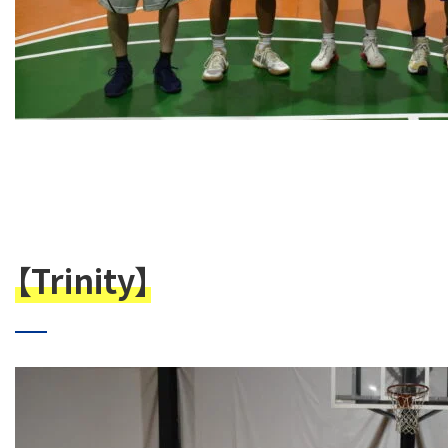
【Trinity
】