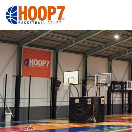
大阪・東大阪・堺のバスケコートレンタル｜HOOP7
HOME
初めての方へ
東大阪店
堺店
大会・イベント
HOOPERSス
バスケ×BBQ
お知らせ