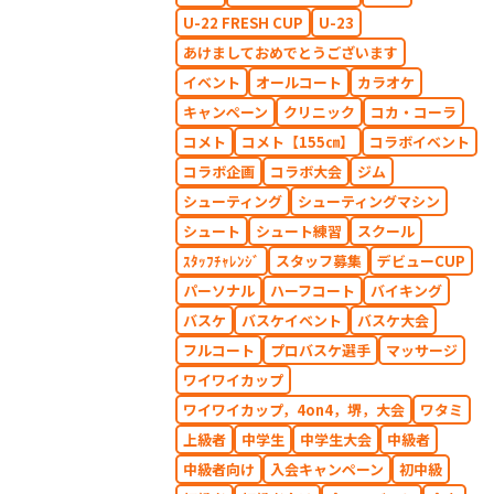
U-22 FRESH CUP
U-23
あけましておめでとうございます
イベント
オールコート
カラオケ
キャンペーン
クリニック
コカ・コーラ
コメト
コメト【155㎝】
コラボイベント
コラボ企画
コラボ大会
ジム
シューティング
シューティングマシン
シュート
シュート練習
スクール
ｽﾀｯﾌﾁｬﾚﾝｼﾞ
スタッフ募集
デビューCUP
パーソナル
ハーフコート
バイキング
バスケ
バスケイベント
バスケ大会
フルコート
プロバスケ選手
マッサージ
ワイワイカップ
ワイワイカップ，4on4，堺，大会
ワタミ
上級者
中学生
中学生大会
中級者
中級者向け
入会キャンペーン
初中級